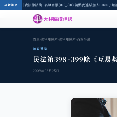
/3(一) 現場免費法律諮詢~名額有限(❁´◡`❁) 請點此連結加入LINE了解
最新消息
首頁
›
法律知識庫
›
法律知識庫
›
消費爭議
消費爭議
民法第398~399條《互易
2009年08月25日