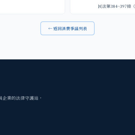
》
民法第384~397
← 返回消費爭議列表
與企業的法律守護站，