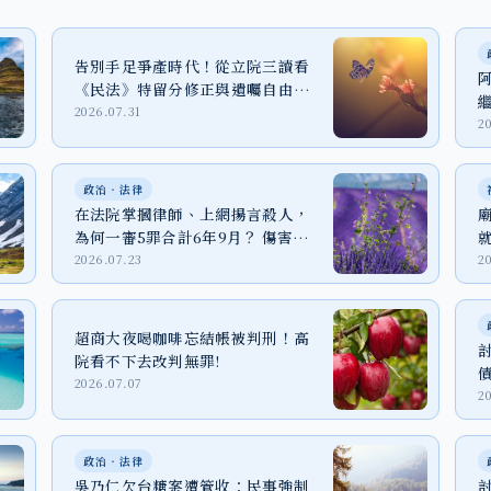
告別手足爭產時代！從立院三讀看
《民法》特留分修正與遺囑自由之
實踐
2026.07.31
2
政治‧法律
在法院掌摑律師、上網揚言殺人，
為何一審5罪合計6年9月？ 傷害、
恐嚇與個資法一次看懂
2026.07.23
2
超商大夜喝咖啡忘結帳被判刑！高
院看不下去改判無罪!
2026.07.07
2
政治‧法律
吳乃仁欠台糖案遭管收：民事強制