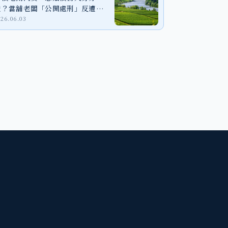
證？當舖老闆「公開處刑」反遭判
刑！
026.06.03