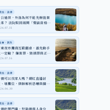
政治‧法律
阿公過世，外孫為何不能先辦拋棄
繼承？ 法院駁回揭開「聲請資格」
關鍵
026.07.31
社會‧民生
廟東夜市攤商互毆翻桌，誰先動手
就一定輸？ 傷害罪、毀損罪與正當
防衛一次看
026.07.16
政治‧法律
討債可以找家人嗎？網紅直播討
債、堵攤位，律師解析恐嚇與個資
外洩風險
026.06.30
政治‧法律
討債吃閉門羹，怒貼債務人身分