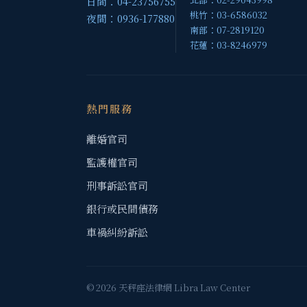
日間：04-23756755
桃竹：03-6586032
夜間：0936-177880
南部：07-2819120
花蓮：03-8246979
熱門服務
離婚官司
監護權官司
刑事訴訟官司
銀行或民間債務
車禍糾紛訴訟
© 2026 天秤座法律網 Libra Law Center