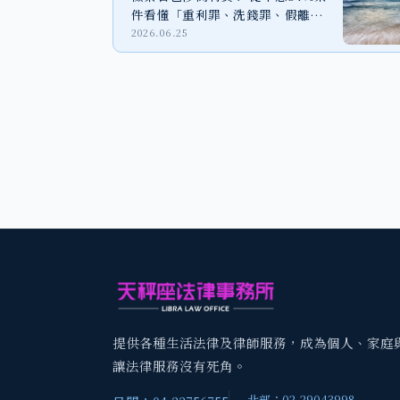
件看懂「重利罪、洗錢罪、假離
婚」法律風險
2026.06.25
提供各種生活法律及律師服務，成為個人、家庭
讓法律服務沒有死角。
北部：02-29043998