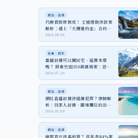
政治‧法律
代辦貸款慘剝皮！ 王道理財涉詐案
解析：遇上「天價違約金」合約該
怎麼辦？
2026.08.05
社會‧民生
當舖討債可以闖民宅、逼簽本票
嗎？ 屏東竹田350萬債務案：恐嚇
取財、強制罪與家屬自保
2026.07.24
政治‧法律
網紅直播討債涉組織犯罪？律師解
析：找家人討債、圍堵攤位的法律
代價
2026.07.09
政治‧法律
檢察官也涉高利貸？ 從年息84%案