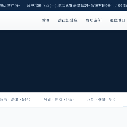
了解活動詳情~ 台中地區-8/3(一) 現場免費法律諮詢~名額有限(❁´◡`❁) 
首頁
法律知識庫
成功案例
服務項目
政治‧法律（546）
勞資‧經濟（156）
八卦‧娛樂（90）