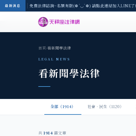
-8/3(一) 現場免費法律諮詢~名額有限(❁´◡`❁) 請點此連結加入LINE
最新消息
首頁
›
看新聞學法律
LEGAL NEWS
看新聞學法律
全部（1914）
社會‧民生（1120）
共
1914
篇文章