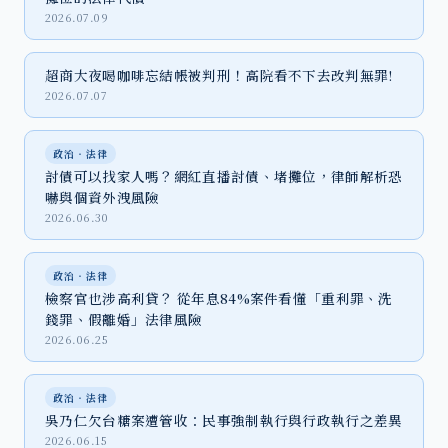
2026.07.09
超商大夜喝咖啡忘結帳被判刑！高院看不下去改判無罪!
2026.07.07
政治‧法律
討債可以找家人嗎？網紅直播討債、堵攤位，律師解析恐
嚇與個資外洩風險
2026.06.30
政治‧法律
檢察官也涉高利貸？ 從年息84%案件看懂「重利罪、洗
錢罪、假離婚」法律風險
2026.06.25
政治‧法律
吳乃仁欠台糖案遭管收：民事強制執行與行政執行之差異
2026.06.15