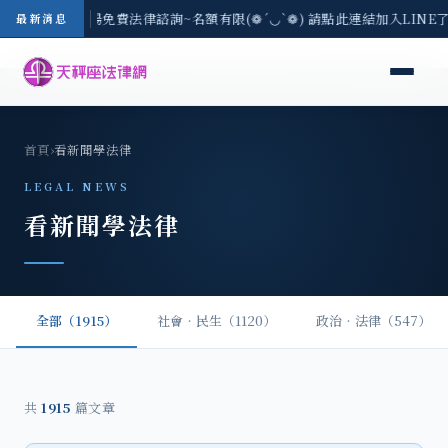
區-8/3(一) 現場免費法律諮詢~名額有限(❁´◡`❁) 請點此連結加入LIN
最新消息
首頁
›
看新聞學法律
LEGAL NEWS
看新聞學法律
全部（1915）
社會‧民生（1120）
政治‧法律（547）
共
1915
篇文章