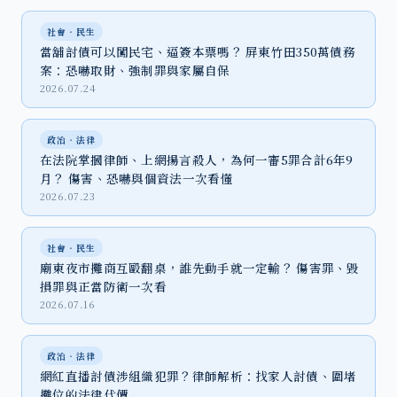
社會‧民生
當舖討債可以闖民宅、逼簽本票嗎？ 屏東竹田350萬債務
案：恐嚇取財、強制罪與家屬自保
2026.07.24
政治‧法律
在法院掌摑律師、上網揚言殺人，為何一審5罪合計6年9
月？ 傷害、恐嚇與個資法一次看懂
2026.07.23
社會‧民生
廟東夜市攤商互毆翻桌，誰先動手就一定輸？ 傷害罪、毀
損罪與正當防衛一次看
2026.07.16
政治‧法律
網紅直播討債涉組織犯罪？律師解析：找家人討債、圍堵
攤位的法律代價