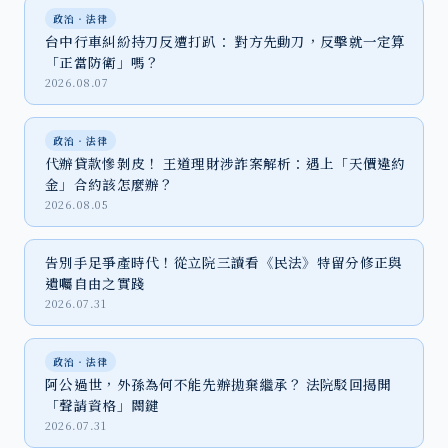
政治‧法律
台中行車糾紛持刀反遭打趴： 對方先動刀，反擊就一定算
「正當防衛」嗎？
2026.08.07
政治‧法律
代辦貸款慘剝皮！ 王道理財涉詐案解析：遇上「天價違約
金」合約該怎麼辦？
2026.08.05
告別手足爭產時代！從立院三讀看《民法》特留分修正與
遺囑自由之實踐
2026.07.31
政治‧法律
阿公過世，外孫為何不能先辦拋棄繼承？ 法院駁回揭開
「聲請資格」關鍵
2026.07.31