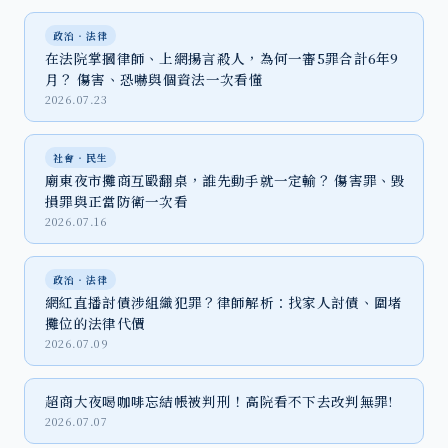
政治‧法律
在法院掌摑律師、上網揚言殺人，為何一審5罪合計6年9
月？ 傷害、恐嚇與個資法一次看懂
2026.07.23
社會‧民生
廟東夜市攤商互毆翻桌，誰先動手就一定輸？ 傷害罪、毀
損罪與正當防衛一次看
2026.07.16
政治‧法律
網紅直播討債涉組織犯罪？律師解析：找家人討債、圍堵
攤位的法律代價
2026.07.09
超商大夜喝咖啡忘結帳被判刑！高院看不下去改判無罪!
2026.07.07