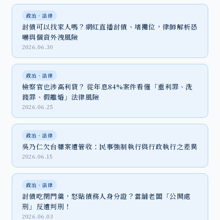
政治‧法律
討債可以找家人嗎？網紅直播討債、堵攤位，律師解析恐
嚇與個資外洩風險
2026.06.30
政治‧法律
檢察官也涉高利貸？ 從年息84%案件看懂「重利罪、洗
錢罪、假離婚」法律風險
2026.06.25
政治‧法律
吳乃仁欠台糖案遭管收：民事強制執行與行政執行之差異
2026.06.15
政治‧法律
討債吃閉門羹，怒貼債務人身分證？當舖老闆「公開處
刑」反遭判刑！
2026.06.03