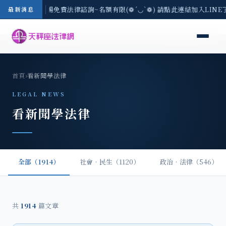
區-8/3(一) 現場免費法律諮詢~名額有限(❁´◡`❁) 請點此連結加入LIN
最新消息
首頁
›
看新聞學法律
LEGAL NEWS
看新聞學法律
全部（1914）
社會‧民生（1120）
政治‧法律（546）
共
1914
篇文章