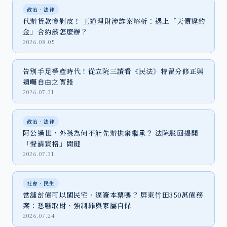
政治‧法律
代辦貸款慘剝皮！ 王道理財涉詐案解析：遇上「天價違約
金」合約該怎麼辦？
2026.08.05
告別手足爭產時代！從立院三讀看《民法》特留分修正與
遺囑自由之實踐
2026.07.31
政治‧法律
阿公過世，外孫為何不能先辦拋棄繼承？ 法院駁回揭開
「聲請資格」關鍵
2026.07.31
社會‧民生
當舖討債可以闖民宅、逼簽本票嗎？ 屏東竹田350萬債務
案：恐嚇取財、強制罪與家屬自保
2026.07.24