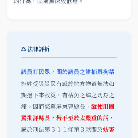
的行為，民進黨深致歉意。
⚖️ 法律評析
議員打民眾，關於議員之逮捕與拘禁
施姓受災災民有感於地方物資無法如
期撥下來救災，有枯魚之肆之切身之
痛。因而怒罵屏東曹縣長，
縱使用國
罵批評縣長，若不至於太嚴重的話
，
屬於刑法第３１１條第３款關於
妨害