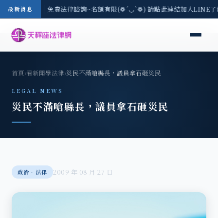
-8/3(一) 現場免費法律諮詢~名額有限(❁´◡`❁) 請點此連結加入LINE
最新消息
首頁
›
看新聞學法律
›
災民不滿嗆縣長，議員拿石砸災民
LEGAL NEWS
災民不滿嗆縣長，議員拿石砸災民
2009 年 08 月 27 日
政治‧法律