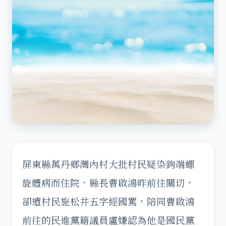
屏東縣萬丹鄉灣內村大批村民疑染鉤端螺
旋體病而住院，縣長曹啟鴻昨前往關切，
卻遭村民施松井五字經國罵，陪同曹啟鴻
前往的民進黨籍議員盧嫌認為他是國民黨