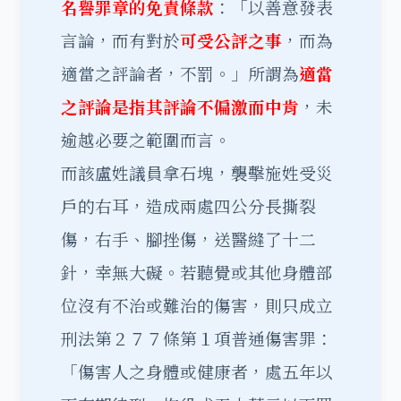
名譽罪章的免責條款
：「以善意發表
言論，而有對於
可受公評之事
，而為
適當之評論者，不罰。」所謂為
適當
之評論是指其評論不偏激而中肯
，未
逾越必要之範圍而言。
而該盧姓議員拿石塊，襲擊施姓受災
戶的右耳，造成兩處四公分長撕裂
傷，右手、腳挫傷，送醫縫了十二
針，幸無大礙。若聽覺或其他身體部
位沒有不治或難治的傷害，則只成立
刑法第２７７條第１項普通傷害罪：
「傷害人之身體或健康者，處五年以