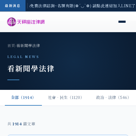
區-8/3(一) 現場免費法律諮詢~名額有限(❁´◡`❁) 請點此連結加入LINE
最新消息
首頁
›
看新聞學法律
LEGAL NEWS
看新聞學法律
全部（1914）
社會‧民生（1120）
政治‧法律（546）
共
1914
篇文章