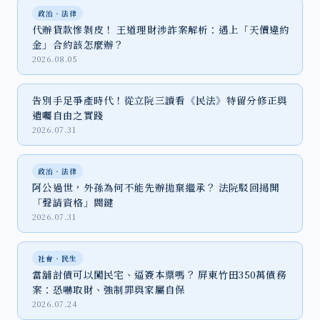
政治‧法律
代辦貸款慘剝皮！ 王道理財涉詐案解析：遇上「天價違約
金」合約該怎麼辦？
2026.08.05
告別手足爭產時代！從立院三讀看《民法》特留分修正與
遺囑自由之實踐
2026.07.31
政治‧法律
阿公過世，外孫為何不能先辦拋棄繼承？ 法院駁回揭開
「聲請資格」關鍵
2026.07.31
社會‧民生
當舖討債可以闖民宅、逼簽本票嗎？ 屏東竹田350萬債務
案：恐嚇取財、強制罪與家屬自保
2026.07.24