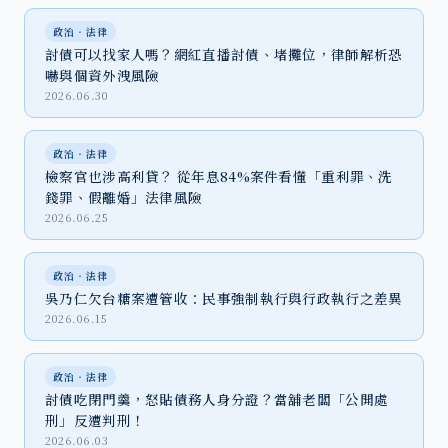
政治‧法律
討債可以找家人嗎？網紅直播討債、堵攤位，律師解析恐
嚇與個資外洩風險
2026.06.30
政治‧法律
檢察官也涉高利貸？ 從年息84%案件看懂「重利罪、洗
錢罪、假離婚」法律風險
2026.06.25
政治‧法律
吳乃仁欠台糖案遭管收：民事強制執行與行政執行之差異
2026.06.15
政治‧法律
討債吃閉門羹，怒貼債務人身分證？當舖老闆「公開處
刑」反遭判刑！
2026.06.03