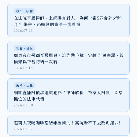
政治‧法律
在法院掌摑律師、上網揚言殺人，為何一審5罪合計6年9
月？ 傷害、恐嚇與個資法一次看懂
2026.07.23
社會‧民生
廟東夜市攤商互毆翻桌，誰先動手就一定輸？ 傷害罪、毀
損罪與正當防衛一次看
2026.07.16
政治‧法律
網紅直播討債涉組織犯罪？律師解析：找家人討債、圍堵
攤位的法律代價
2026.07.09
超商大夜喝咖啡忘結帳被判刑！高院看不下去改判無罪!
2026.07.07