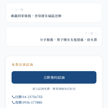
← 上一篇
毒蟲回家偷錢，老母提告竊盜送辦
下一篇 →
分手報復，男子燒女友租屋處，放火罪
免費法律諮詢
立即預約諮詢
首次諮詢免費，專業律師為您評估
日間 04-23756755
夜間 0936-177880