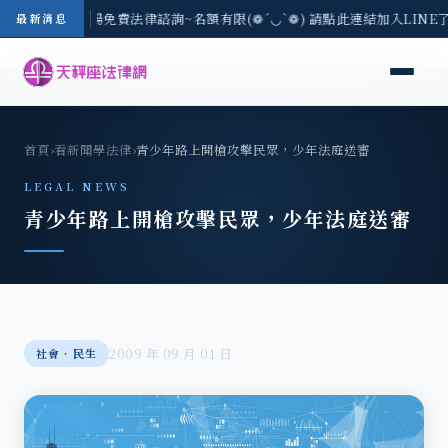
區-8/3(一) 現場免費法律諮詢~名額有限(❁´◡`❁) 請點此連結加入LINE
最新消息
首頁
›
看新聞學法律
›
青少年路上開槍攻擊民眾，少年法庭送審
LEGAL NEWS
青少年路上開槍攻擊民眾，少年法庭送審
2009 年 09 月 01 日
社會‧民生