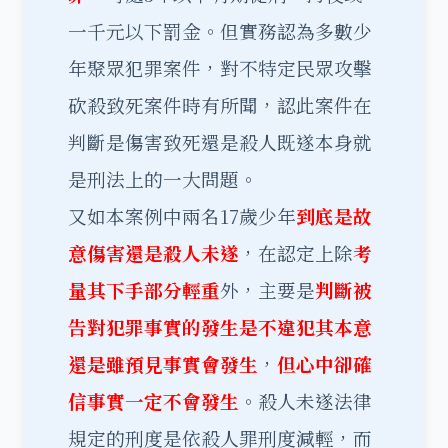
一千元以下罰金。但實務認為多數少
年聚眾犯罪案件，對不特定民眾攻擊
砍殺致死案件時有所聞，認此案件在
判斷是傷害致死還是殺人既遂本身就
是刑法上的一大問題。
又如本案例中兩名17歲少年
到底是故
意傷害還是殺人未遂
，在認定上除
考
量其下手部分輕重
外，主要是
判斷被
告對犯罪事實的發生是不違犯其本意
還是雖預見事實會發生
，
但心中卻確
信事實一定不會發生
。殺人未遂法律
規定的刑度是依殺人罪刑度減輕，而