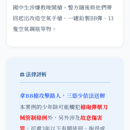
國中生涉嫌教唆開槍。警方隨後將他們帶
回起出改造空氣手槍、一罐鉛製BB彈、13
隻空氣鋼瓶等物。
⚖️ 法律評析
拿BB槍攻擊路人，三惡少依法送辦
本案例的少年除可能觸犯
槍砲彈藥刀
械管制條例
外，另外涉及
故意傷害
罪
，可處3年以下有期徒刑、拘役或