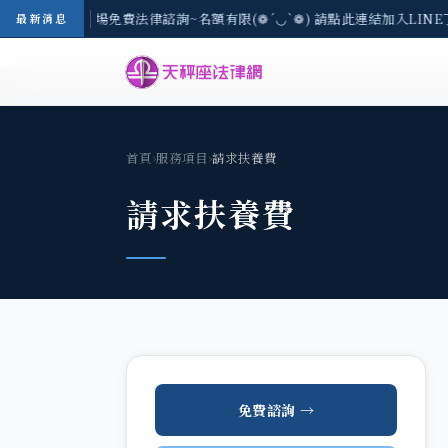
區-8/3(一) 現場免費法律諮詢~名額有限(❁´◡`❁) 請點此連結加入LIN
最新消息
首頁
›
服務項目
›
請求扶養費
請求扶養費
免費諮詢 →