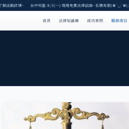
E了解活動詳情~ 台中地區-8/3(一) 現場免費法律諮詢~名額有限(❁´◡`❁)
首頁
法律知識庫
成功案例
服務項目