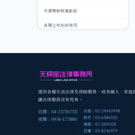
夫妻剩餘財產訴訟
›
各類土地糾紛官司
›
銀行或民間債務
›
家事狀紙（離婚、監護、扶養合併）
›
請求扶養費
›
家暴事件
›
提供各種生活法律及律師服務，成為個人、家庭
免除扶養訴訟
›
讓法律服務沒有死角。
北部：02-29043998
日間：04-23756755
律師代立遺囑
›
桃竹：03-6586032
夜間：0936-177880
南部：07-2819120
律師代理出面協商或調解
›
花蓮：03-8246979