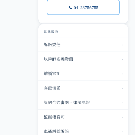
📞 04-23756755
其他服務
訴訟委任
›
以律師名義發函
›
離婚官司
›
存證信函
›
契約合約審閱、律師見證
›
監護權官司
›
車禍糾紛訴訟
›