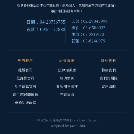
提供各種生活法律及律師服務，成為個人、家庭與企業的法律守護站，
讓法律服務沒有死角。
北部：02-29043998
日間：04-23756755
桃竹：03-6586032
夜間：0936-177880
南部：07-2819120
花蓮：03-8246979
熱門服務
法律資源
關於我們
離婚官司
法律知識庫
聯絡我們
監護權官司
成功案例
我們的團隊
刑事訴訟官司
看新聞學法律
客戶回饋
銀行或民間債務
存證信函
車禍糾紛訴訟
© 2026 天秤座法律網 Libra Law Center
Designed by
Jack Chiu