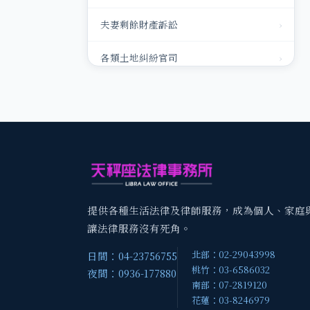
夫妻剩餘財產訴訟
›
各類土地糾紛官司
›
銀行或民間債務
›
家事狀紙（離婚、監護、扶養合併）
›
請求扶養費
›
家暴事件
›
提供各種生活法律及律師服務，成為個人、家庭
免除扶養訴訟
›
讓法律服務沒有死角。
北部：02-29043998
日間：04-23756755
律師代立遺囑
›
桃竹：03-6586032
夜間：0936-177880
南部：07-2819120
律師代理出面協商或調解
›
花蓮：03-8246979