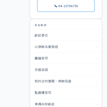
📞 04-23756755
其他服務
訴訟委任
›
以律師名義發函
›
離婚官司
›
存證信函
›
契約合約審閱、律師見證
›
監護權官司
›
車禍糾紛訴訟
›