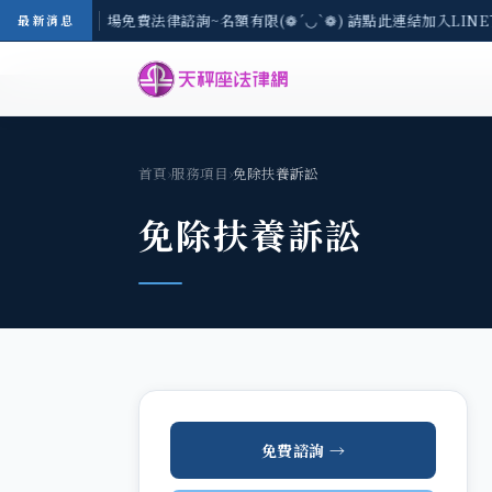
區-8/3(一) 現場免費法律諮詢~名額有限(❁´◡`❁) 請點此連結加入LIN
最新消息
首頁
›
服務項目
›
免除扶養訴訟
免除扶養訴訟
免費諮詢 →