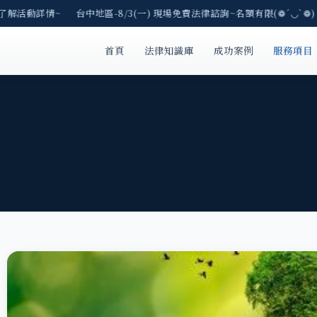
E了解活動詳情~ 台中地區-8/3(一) 現場免費法律諮詢~名額有限(❁´◡`❁)
首頁
法律知識庫
成功案例
服務項目