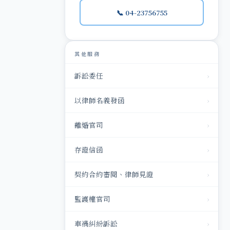
📞 04-23756755
其他服務
訴訟委任
›
以律師名義發函
›
離婚官司
›
存證信函
›
契約合約審閱、律師見證
›
監護權官司
›
車禍糾紛訴訟
›