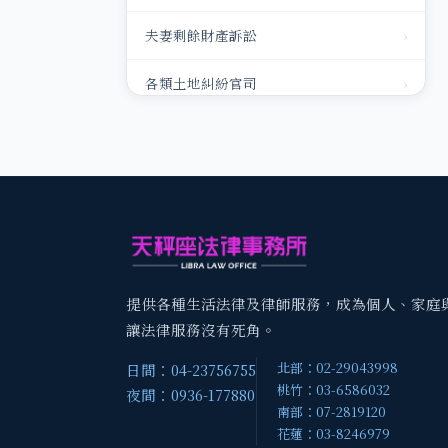
夫妻剩餘財產訴訟
›
各類土地糾紛官司
›
銀行或民間債務
›
家事狀紙（離婚、監護、扶養合併）
›
請求扶養費
›
家暴事件
›
提供各種生活法律及律師服務，成為個人、家庭
免除扶養訴訟
›
讓法律服務沒有死角。
北部：02-29043998
日間：04-23756755
律師代立遺囑
›
桃竹：03-6586032
夜間：0936-177880
南部：07-2819120
律師代理出面協商或調解
›
花蓮：03-8246979