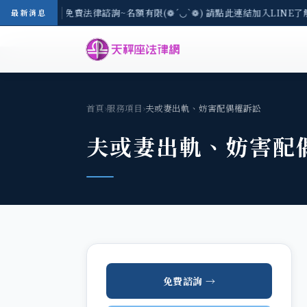
-8/3(一) 現場免費法律諮詢~名額有限(❁´◡`❁) 請點此連結加入LINE了
最新消息
首頁
›
服務項目
›
夫或妻出軌、妨害配偶權訴訟
夫或妻出軌、妨害配
免費諮詢 →