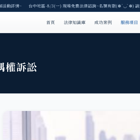
解活動詳情~ 台中地區-8/3(一) 現場免費法律諮詢~名額有限(❁´◡`❁) 
首頁
法律知識庫
成功案例
服務項目
偶權訴訟