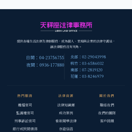
提供各種生活法律及律師服務，成為個人、家庭與企業的法律守護站，
讓法律服務沒有死角。
北部：02-29043998
日間：04-23756755
桃竹：03-6586032
夜間：0936-177880
南部：07-2819120
花蓮：03-8246979
熱門服務
法律資源
關於我們
離婚官司
法律知識庫
聯絡我們
監護權官司
成功案例
我們的團隊
刑事訴訟官司
看新聞學法律
客戶回饋
銀行或民間債務
存證信函