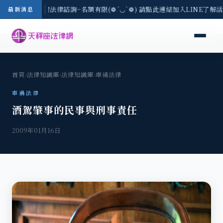
/3(一) 現場免費法律諮詢~名額有限(❁´◡`❁) 請點此連結加入LINE了解
最新消息
首頁
›
法律知識庫
›
法律知識庫
›
車禍法律
車禍法律
酒駕肇事的民事與刑事責任
2009年01月16日