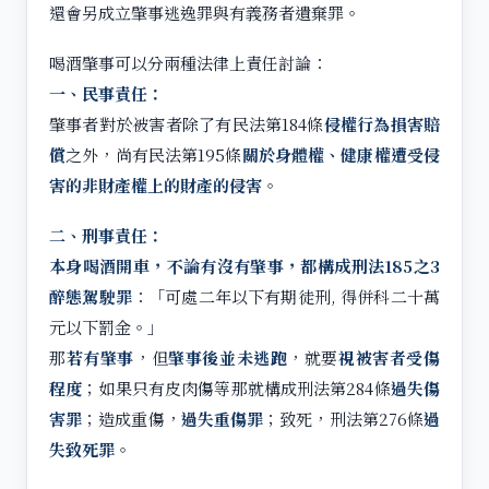
還會另成立肇事逃逸罪與有義務者遺棄罪。
喝酒肇事可以分兩種法律上責任討論：
一、民事責任：
肇事者對於被害者除了有民法第184條
侵權行為損害賠
償
之外，尚有民法第195條
關於身體權、健康權遭受侵
害的非財產權上的財產的侵害
。
二、刑事責任：
本身喝酒開車，不論有沒有肇事，都構成刑法185之3
醉態駕駛罪
：「可處二年以下有期徒刑, 得併科二十萬
元以下罰金。」
那
若有肇事
，但
肇事後並未逃跑
，就要
視被害者受傷
程度
；如果只有皮肉傷等那就構成刑法第284條
過失傷
害罪
；造成重傷，
過失重傷罪
；致死，刑法第276條
過
失致死罪
。