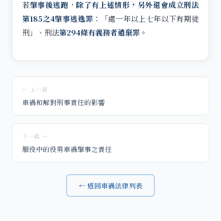
若
肇事後逃跑
，
除了有上述情形，另外還會成立刑法
第185之4肇事逃逸罪
：「處一年以上七年以下有期徒
刑」、刑法
第294條有義務者遺棄罪
。
← 上一篇
車禍和解對刑事責任的影響
下一篇 →
服役中的役男車禍肇事之責任
← 返回車禍法律列表