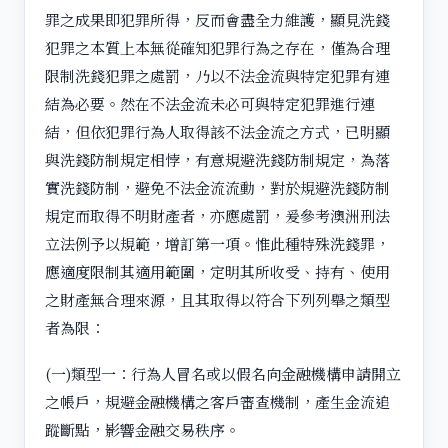
罪之成果即犯罪所得，反而會盡全力維護，顯見洗錢
犯罪之本質上本無從確知犯罪行為之存在，僅為合理
限制洗錢犯罪之處罰，乃以不法金流與特定犯罪有連
結為必要。然在不法金流未必可與特定犯罪進行連
結，但依犯罪行為人取得該不法金流之方式，已明顯
與洗錢防制規定相悖，有意規避洗錢防制規定，為落
實洗錢防制，避免不法金流流動，對於規避洗錢防制
規定而取得不明財產者，亦應處罰，爰參考澳洲刑法
立法例予以規範，增訂第一項。惟此種特殊洗錢罪，
應適度限制其適用範圍，定明其所收受、持有、使用
之財產無合理來源，且其取得以符合下列列舉之類型
者為限：
(一)類型一：行為人冒名或以假名向金融機構申請開立
之帳戶，規避金融機構之客戶審查機制，產生金流追
蹤斷點，影響金融交易秩序。