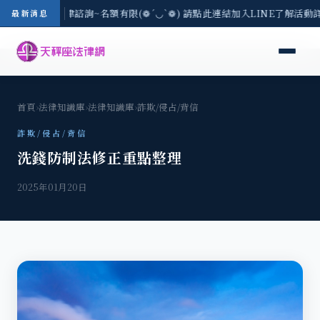
(一) 現場免費法律諮詢~名額有限(❁´◡`❁) 請點此連結加入LINE了解活動詳
最新消息
首頁
›
法律知識庫
›
法律知識庫
›
詐欺/侵占/背信
詐欺/侵占/背信
洗錢防制法修正重點整理
2025年01月20日