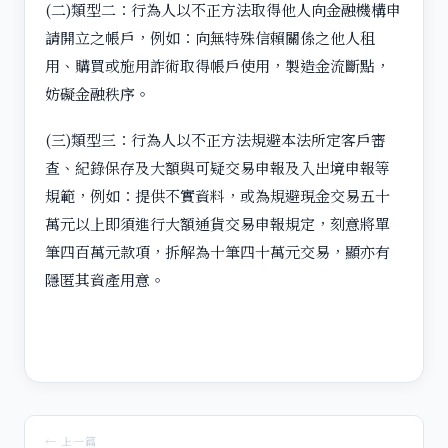
(二)類型二：行為人以不正方法取得他人向金融機構申
請開立之帳戶，例如：向無特殊信賴關係之他人租
用、購買或施用詐術取得帳戶使用，製造金流斷點，
妨礙金融秩序。
(三)類型三：行為人以不正方法規避本法所定客戶審
查、紀錄保存及大額與可疑交易申報及入出境申報等
規範，例如：提供不實資料，或為規避現金交易五十
萬元以上即須進行大額通貨交易申報規定，刻意將單
筆四百萬元款項，拆解為十筆四十萬元交易，顯亦有
隱匿其資產用意。
← 上一篇