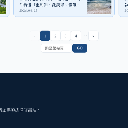
件看懂「重利罪、洗錢罪、假離
婚」法律風險
2026.06.25
2
…
‹
1
2
3
4
›
GO
與企業的法律守護站，