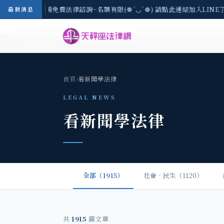
區-8/3(一) 現場免費法律諮詢~名額有限(❁´◡`❁) 請點此連結加入LINE
最新消息
首頁
›
看新聞學法律
LEGAL NEWS
看新聞學法律
全部（1915）
社會‧民生（1120）
共
1915
篇文章