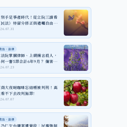
告別手足爭產時代！從立院三讀看
《民法》特留分修正與遺囑自由之
實踐
026.07.31
政治‧法律
在法院掌摑律師、上網揚言殺人，
為何一審5罪合計6年9月？ 傷害、
恐嚇與個資法一次看懂
026.07.23
超商大夜喝咖啡忘結帳被判刑！高
院看不下去改判無罪!
026.07.07
政治‧法律
吳乃仁欠台糖案遭管收：民事強制