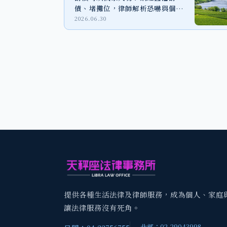
債、堵攤位，律師解析恐嚇與個資
外洩風險
2026.06.30
提供各種生活法律及律師服務，成為個人、家庭
讓法律服務沒有死角。
北部：02-29043998