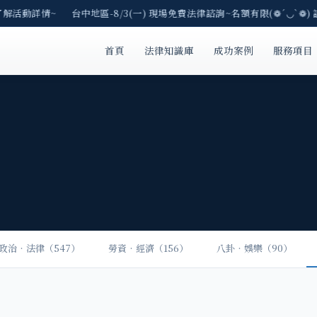
了解活動詳情~ 台中地區-8/3(一) 現場免費法律諮詢~名額有限(❁´◡`❁)
首頁
法律知識庫
成功案例
服務項目
政治‧法律（547）
勞資‧經濟（156）
八卦‧娛樂（90）