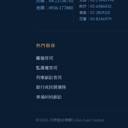
日間：04-23756755
桃竹：03-6586032
夜間：0936-177880
南部：07-2819120
花蓮：03-8246979
熱門服務
離婚官司
監護權官司
刑事訴訟官司
銀行或民間債務
車禍糾紛訴訟
© 2026 天秤座法律網 Libra Law Center