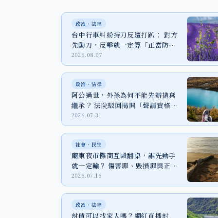
政治‧法律
台中行車糾紛持刀反遭打趴： 對方
先動刀，反擊就一定算「正當防
衛」嗎？
2026.08.07
政治‧法律
阿公過世，外孫為何不能先辦拋棄
繼承？ 法院駁回揭開「聲請資格」
關鍵
2026.07.31
社會‧民生
廟東夜市攤商互毆翻桌，誰先動手
就一定輸？ 傷害罪、毀損罪與正當
防衛一次看
2026.07.16
政治‧法律
討債可以找家人嗎？網紅直播討