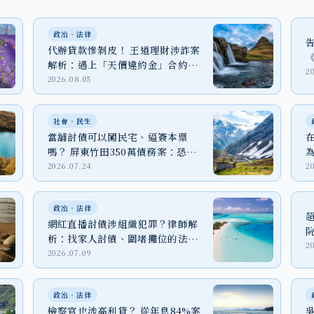
政治‧法律
代辦貸款慘剝皮！ 王道理財涉詐案
解析：遇上「天價違約金」合約該
2
怎麼辦？
2026.08.05
社會‧民生
當舖討債可以闖民宅、逼簽本票
嗎？ 屏東竹田350萬債務案：恐嚇
取財、強制罪與家屬自保
2026.07.24
2
政治‧法律
網紅直播討債涉組織犯罪？律師解
析：找家人討債、圍堵攤位的法律
2
代價
2026.07.09
政治‧法律
檢察官也涉高利貸？ 從年息84%案