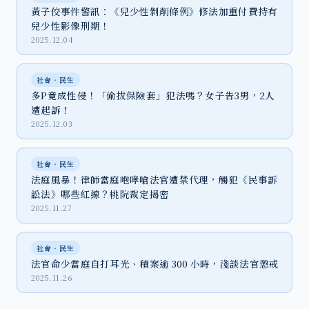
黃子佼事件警訊：《兒少性剝削條例》修法加重付費持有
兒少性影像刑期！
2025.12.04
社會‧民生
多P竟成性侵！「偷拔保險套」犯法嗎？女子告3男，2人
遭起訴！
2025.12.03
社會‧民生
法庭風暴！律師當庭咆哮嗆法官遭禁代理，觸犯《民事訴
訟法》哪些紅線？桃院裁定揭密
2025.11.27
社會‧民生
法官命少當庭自打耳光、積案逾 300 小時，淺談法官懲戒
2025.11.26