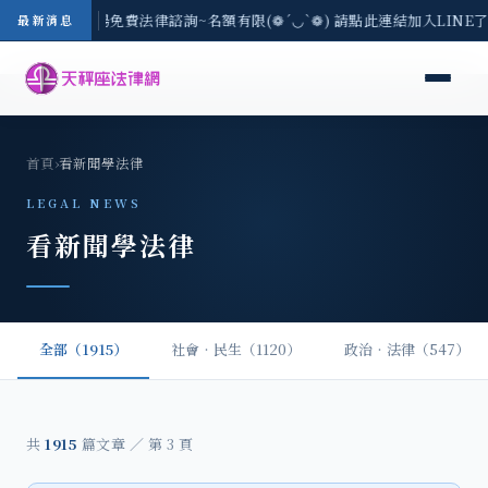
區-8/3(一) 現場免費法律諮詢~名額有限(❁´◡`❁) 請點此連結加入LINE
最新消息
首頁
›
看新聞學法律
LEGAL NEWS
看新聞學法律
全部（1915）
社會‧民生（1120）
政治‧法律（547）
共
1915
篇文章 ／ 第 3 頁