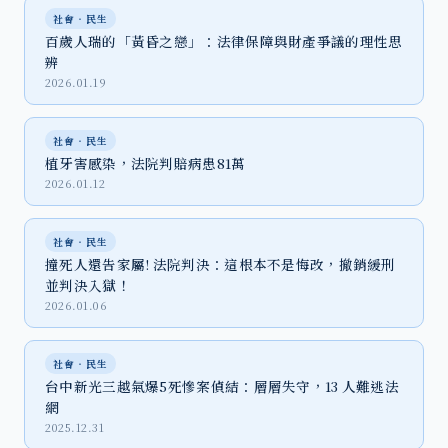
社會‧民生
百歲人瑞的「黃昏之戀」：法律保障與財產爭議的理性思
辨
2026.01.19
社會‧民生
植牙害感染，法院判賠病患81萬
2026.01.12
社會‧民生
撞死人還告家屬! 法院判決：這根本不是悔改，撤銷緩刑
並判決入獄！
2026.01.06
社會‧民生
台中新光三越氣爆5死慘案偵結：層層失守，13 人難逃法
網
2025.12.31