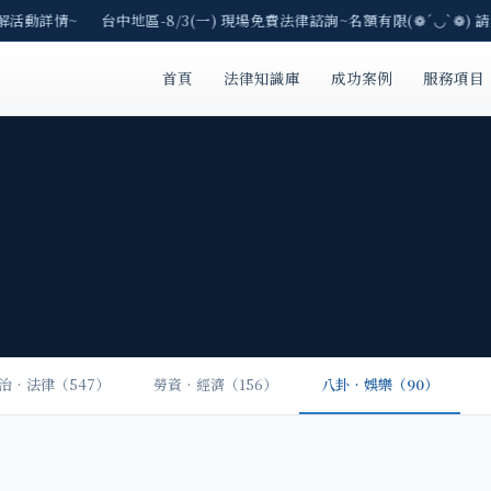
了解活動詳情~ 台中地區-8/3(一) 現場免費法律諮詢~名額有限(❁´◡`❁) 
首頁
法律知識庫
成功案例
服務項目
治‧法律（547）
勞資‧經濟（156）
八卦‧娛樂（90）