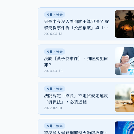
八卦‧娛樂
只是半夜沒人看到就不算犯法？ 從
擎天崗事件看「公然猥褻」與「散
布性影像」法律風險
2026.05.15
八卦‧娛樂
淺談［黃子佼事件］，到底觸犯何
罪？
2024.04.15
八卦‧娛樂
法院認定「館長」不退貨規定違反
「消保法」，必須退錢
2022.02.10
八卦‧娛樂
資深藝人借錢開麻辣火鍋店收攤，