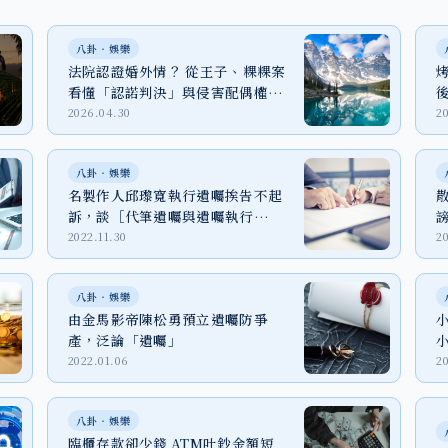
八卦‧娛樂
法院認證婚外情？ 從王子、粿粿案
看懂「認諾判決」與侵害配偶權蒐
證風險
2026.04.30
2
八卦‧娛樂
名製作人邱瓈寬執行遺囑挨告不起
訴，談［代筆遺囑與遺囑執行
人］。
2022.11.30
2
八卦‧娛樂
由金馬影帝陳松勇預立遺囑防爭
產，泛論「遺囑」
2022.01.06
20
八卦‧娛樂
臨櫃存款卻少錢 ATM吐鈔金額短