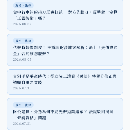
政治‧法律
台中行車糾紛持刀反遭打趴： 對方先動刀，反擊就一定算
「正當防衛」嗎？
2026.08.07
政治‧法律
代辦貸款慘剝皮！ 王道理財涉詐案解析：遇上「天價違約
金」合約該怎麼辦？
2026.08.05
告別手足爭產時代！從立院三讀看《民法》特留分修正與
遺囑自由之實踐
2026.07.31
政治‧法律
阿公過世，外孫為何不能先辦拋棄繼承？ 法院駁回揭開
「聲請資格」關鍵
2026.07.31