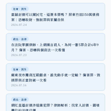
社會‧民生
當舖討債可以闖民宅、逼簽本票嗎？ 屏東竹田350萬債務
案：恐嚇取財、強制罪與家屬自保
2026.07.24
政治‧法律
在法院掌摑律師、上網揚言殺人，為何一審5罪合計6年9
月？ 傷害、恐嚇與個資法一次看懂
2026.07.23
社會‧民生
廟東夜市攤商互毆翻桌，誰先動手就一定輸？ 傷害罪、毀
損罪與正當防衛一次看
2026.07.16
政治‧法律
網紅直播討債涉組織犯罪？律師解析：找家人討債、圍堵
攤位的法律代價