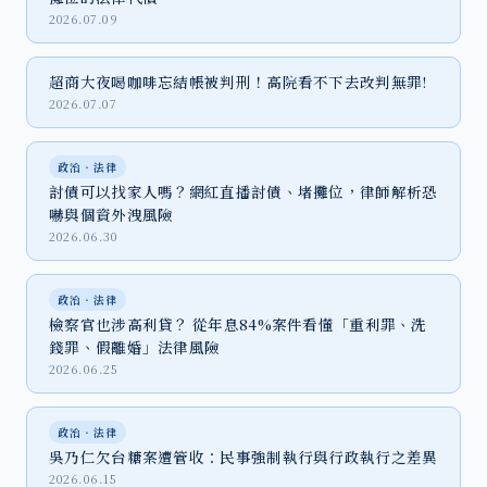
2026.07.09
超商大夜喝咖啡忘結帳被判刑！高院看不下去改判無罪!
2026.07.07
政治‧法律
討債可以找家人嗎？網紅直播討債、堵攤位，律師解析恐
嚇與個資外洩風險
2026.06.30
政治‧法律
檢察官也涉高利貸？ 從年息84%案件看懂「重利罪、洗
錢罪、假離婚」法律風險
2026.06.25
政治‧法律
吳乃仁欠台糖案遭管收：民事強制執行與行政執行之差異
2026.06.15