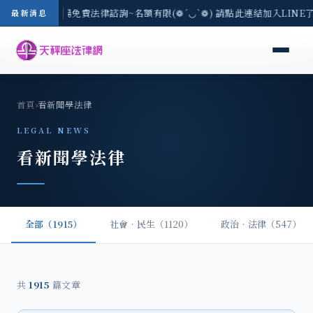
區-8/3(一) 現場免費法律諮詢~名額有限(❁´◡`❁) 請點此連結加入LIN
最新消息
首頁
›
看新聞學法律
LEGAL NEWS
看新聞學法律
全部（1915）
社會‧民生（1120）
政治‧法律（547）
共
1915
篇文章