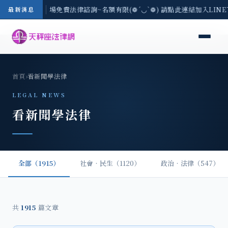
地區-8/3(一) 現場免費法律諮詢~名額有限(❁´◡`❁) 請點此連結加入LIN
最新消息
首頁
›
看新聞學法律
LEGAL NEWS
看新聞學法律
全部（1915）
社會‧民生（1120）
政治‧法律（547）
共
1915
篇文章