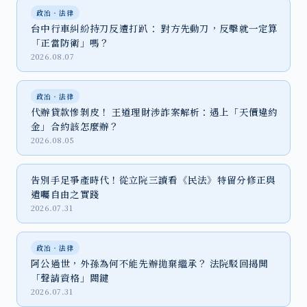
政治‧法律
台中行車糾紛持刀反遭打趴： 對方先動刀，反擊就一定算
「正當防衛」嗎？
2026.08.07
政治‧法律
代辦貸款慘剝皮！ 王道理財涉詐案解析：遇上「天價違約
金」合約該怎麼辦？
2026.08.05
告別手足爭產時代！從立院三讀看《民法》特留分修正與
遺囑自由之實踐
2026.07.31
政治‧法律
阿公過世，外孫為何不能先辦拋棄繼承？ 法院駁回揭開
「聲請資格」關鍵
2026.07.31