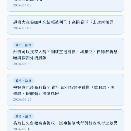
2026.07.09
超商大夜喝咖啡忘結帳被判刑！高院看不下去改判無罪!
2026.07.07
政治‧法律
討債可以找家人嗎？網紅直播討債、堵攤位，律師解析恐
嚇與個資外洩風險
2026.06.30
政治‧法律
檢察官也涉高利貸？ 從年息84%案件看懂「重利罪、洗
錢罪、假離婚」法律風險
2026.06.25
政治‧法律
吳乃仁欠台糖案遭管收：民事強制執行與行政執行之差異
2026.06.15