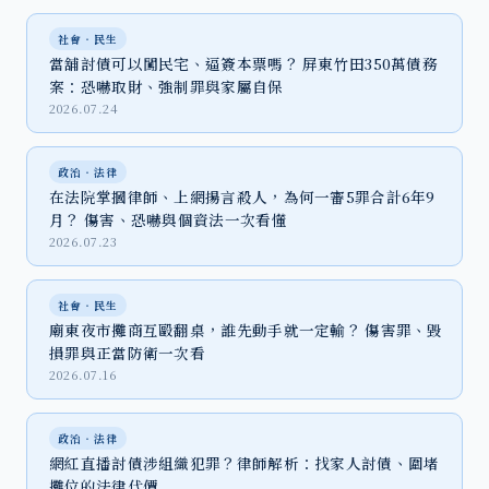
社會‧民生
當舖討債可以闖民宅、逼簽本票嗎？ 屏東竹田350萬債務
案：恐嚇取財、強制罪與家屬自保
2026.07.24
政治‧法律
在法院掌摑律師、上網揚言殺人，為何一審5罪合計6年9
月？ 傷害、恐嚇與個資法一次看懂
2026.07.23
社會‧民生
廟東夜市攤商互毆翻桌，誰先動手就一定輸？ 傷害罪、毀
損罪與正當防衛一次看
2026.07.16
政治‧法律
網紅直播討債涉組織犯罪？律師解析：找家人討債、圍堵
攤位的法律代價