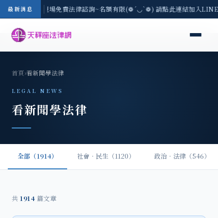
地區-8/3(一) 現場免費法律諮詢~名額有限(❁´◡`❁) 請點此連結加入LI
最新消息
首頁
›
看新聞學法律
LEGAL NEWS
看新聞學法律
全部（1914）
社會‧民生（1120）
政治‧法律（546）
共
1914
篇文章