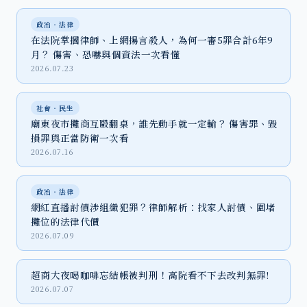
政治‧法律
在法院掌摑律師、上網揚言殺人，為何一審5罪合計6年9
月？ 傷害、恐嚇與個資法一次看懂
2026.07.23
社會‧民生
廟東夜市攤商互毆翻桌，誰先動手就一定輸？ 傷害罪、毀
損罪與正當防衛一次看
2026.07.16
政治‧法律
網紅直播討債涉組織犯罪？律師解析：找家人討債、圍堵
攤位的法律代價
2026.07.09
超商大夜喝咖啡忘結帳被判刑！高院看不下去改判無罪!
2026.07.07