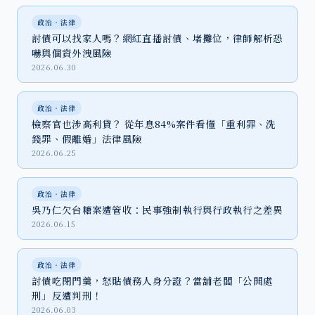
政治‧法律
討債可以找家人嗎？網紅直播討債、堵攤位，律師解析恐
嚇與個資外洩風險
2026.06.30
政治‧法律
檢察官也涉高利貸？ 從年息84%案件看懂「重利罪、洗
錢罪、假離婚」法律風險
2026.06.25
政治‧法律
吳乃仁欠台糖案遭管收：民事強制執行與行政執行之差異
2026.06.15
政治‧法律
討債吃閉門羹，怒貼債務人身分證？當舖老闆「公開處
刑」反遭判刑！
2026.06.03