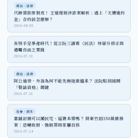
政治‧法律
代辦貸款慘剝皮！ 王道理財涉詐案解析：遇上「天價違約
金」合約該怎麼辦？
2026.08.05
告別手足爭產時代！從立院三讀看《民法》特留分修正與
遺囑自由之實踐
2026.07.31
政治‧法律
阿公過世，外孫為何不能先辦拋棄繼承？ 法院駁回揭開
「聲請資格」關鍵
2026.07.31
社會‧民生
當舖討債可以闖民宅、逼簽本票嗎？ 屏東竹田350萬債務
案：恐嚇取財、強制罪與家屬自保
2026.07.24