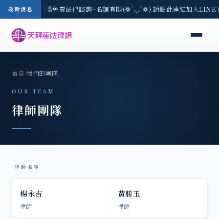
地區-8/3(一) 現場免費法律諮詢~名額有限(❁´◡`❁) 請點此連結加入LIN
最新消息
首頁
›
我們的團隊
OUR TEAM
律師團隊
律師名單
楊永吉
黃勝玉
律師
律師