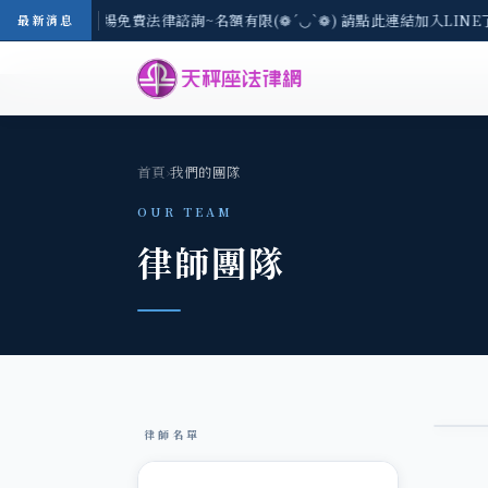
區-8/3(一) 現場免費法律諮詢~名額有限(❁´◡`❁) 請點此連結加入LIN
最新消息
首頁
›
我們的團隊
OUR TEAM
律師團隊
律師名單