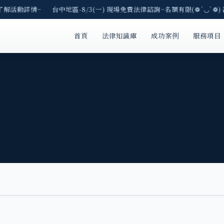
E了解活動詳情~ 台中地區-8/3(一) 現場免費法律諮詢~名額有限(❁´◡`❁)
首頁
法律知識庫
成功案例
服務項目