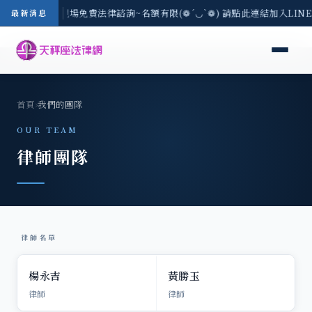
地區-8/3(一) 現場免費法律諮詢~名額有限(❁´◡`❁) 請點此連結加入LI
最新消息
首頁
›
我們的團隊
OUR TEAM
律師團隊
律師名單
楊永吉
黃勝玉
律師
律師