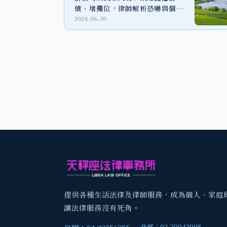
債、堵攤位，律師解析恐嚇與個資
外洩風險
2026.06.30
提供各種生活法律及律師服務，成為個人、家庭
讓法律服務沒有死角。
北部：02-29043998