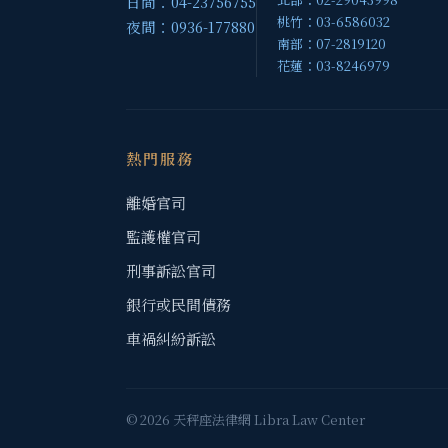
日間：04-23756755
桃竹：03-6586032
夜間：0936-177880
南部：07-2819120
花蓮：03-8246979
熱門服務
離婚官司
監護權官司
刑事訴訟官司
銀行或民間債務
車禍糾紛訴訟
© 2026 天秤座法律網 Libra Law Center