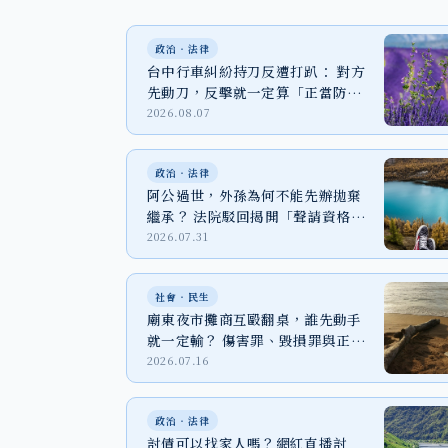
政治‧法律
台中行車糾紛持刀反遭打趴： 對方
先動刀，反擊就一定算「正當防
衛」嗎？
2026.08.07
政治‧法律
阿公過世，外孫為何不能先辦拋棄
繼承？ 法院駁回揭開「聲請資格」
關鍵
2026.07.31
社會‧民生
廟東夜市攤商互毆翻桌，誰先動手
就一定輸？ 傷害罪、毀損罪與正當
防衛一次看
2026.07.16
政治‧法律
討債可以找家人嗎？網紅直播討