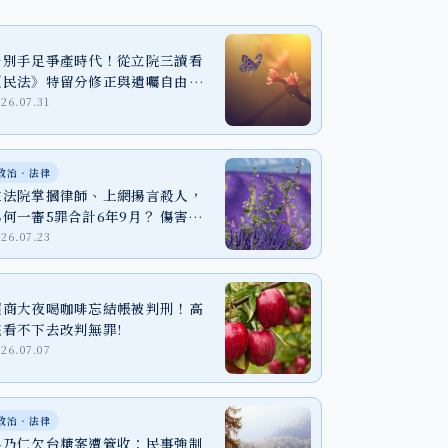
告別手足爭產時代！從立院三讀看
《民法》特留分修正與遺囑自由之
實踐
026.07.31
政治‧法律
在法院掌摑律師、上網揚言殺人，
為何一審5罪合計6年9月？ 傷害、
恐嚇與個資法一次看懂
026.07.23
超商大夜喝咖啡忘結帳被判刑！高
院看不下去改判無罪!
026.07.07
政治‧法律
吳乃仁欠台糖案遭管收：民事強制