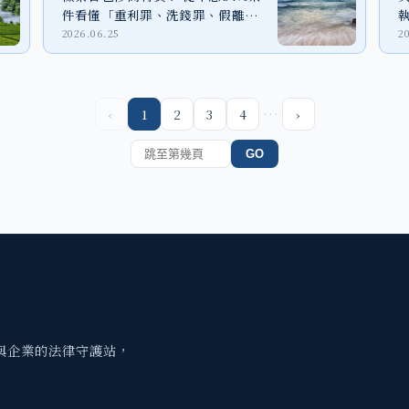
件看懂「重利罪、洗錢罪、假離
婚」法律風險
2026.06.25
2
…
‹
1
2
3
4
›
GO
與企業的法律守護站，