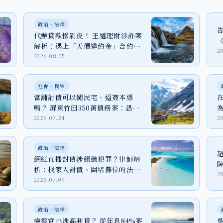
政治‧法律
代辦貸款慘剝皮！ 王道理財涉詐案
解析：遇上「天價違約金」合約該
2
怎麼辦？
2026.08.05
社會‧民生
當舖討債可以闖民宅、逼簽本票
嗎？ 屏東竹田350萬債務案：恐嚇
取財、強制罪與家屬自保
2026.07.24
2
政治‧法律
網紅直播討債涉組織犯罪？律師解
析：找家人討債、圍堵攤位的法律
2
代價
2026.07.09
政治‧法律
檢察官也涉高利貸？ 從年息84%案