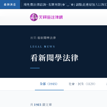
區-8/3(一) 現場免費法律諮詢~名額有限(❁´◡`❁) 請點此連結加入LIN
最新消息
首頁
›
看新聞學法律
LEGAL NEWS
看新聞學法律
全部（1915）
社會‧民生（1120）
共
1915
篇文章