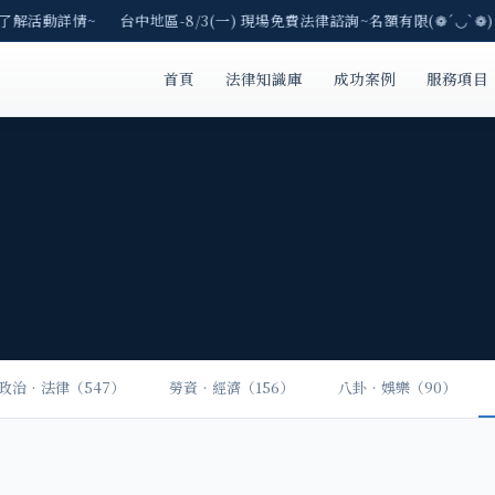
E了解活動詳情~ 台中地區-8/3(一) 現場免費法律諮詢~名額有限(❁´◡`❁
首頁
法律知識庫
成功案例
服務項目
政治‧法律（547）
勞資‧經濟（156）
八卦‧娛樂（90）