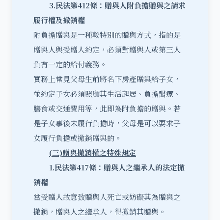
3.
民法第412條
：
贈與人附負擔贈與之請求
履行權及撤銷權
附負擔贈與是一種較特別的贈與方式，指的是
贈與人與受贈人約定，必須對贈與人或第三人
負有一定的給付義務。
實務上常見父母生前將名下房產贈與給子女，
並約定子女必須照顧其生活起居、負擔醫療、
膳食或交通費用等，此即為附負擔的贈與。若
是子女事後未履行負擔時，父母是可以要求子
女履行負擔或撤銷贈與的。
(
三)
贈與撤銷權之特殊規定
1.
民法第417
條
：
贈與人之繼承人的法定撤
銷權
當受贈人故意致贈與人死亡或妨礙其為贈與之
撤銷，贈與人之繼承人，得撤銷其贈與。