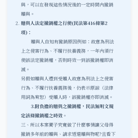
與，可以在發現這些情況後的一定時間內撤銷
贈與。
贈與人法定撤銷權之行使(
民法第416
條第2
項)
：
贈與人自知有撤銷原因例如：故意為刑法
上之侵害行為、不履行扶養義務，一年內須行
使該法定撤銷權，否則時效一到該撤銷權即消
滅。
另假如贈與人遭到受贈人故意為刑法上之侵害
行為、不履行扶養義務後，仍表示原諒（法律
用詞為宥恕）受贈人時，該撤銷權亦即消滅。
3.
附負擔的贈與之撤銷權，民法無明文規
定該條撤銷權之時效。
三、所以本案獨子究竟做了什麼事情讓父母得
撤銷多年前的贈與、請求返還贈與物呢?且看下