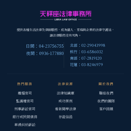
提供各種生活法律及律師服務，成為個人、家庭與企業的法律守護站，
讓法律服務沒有死角。
北部：02-29043998
日間：04-23756755
桃竹：03-6586032
夜間：0936-177880
南部：07-2819120
花蓮：03-8246979
熱門服務
法律資源
關於我們
離婚官司
法律知識庫
聯絡我們
監護權官司
成功案例
我們的團隊
刑事訴訟官司
看新聞學法律
客戶回饋
銀行或民間債務
存證信函
車禍糾紛訴訟