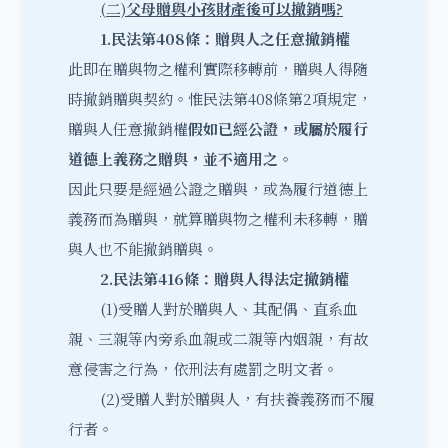
(
二)
父母贈與小孩財產後可以撤銷嗎?
1.
民法第408
條
：
贈與人之任意撤銷權
此即在贈與物之權利實際移轉前，贈與人得隨
時撤銷贈與契約。惟
民法第408條第2項規定，
贈與人任意撤銷權
假如已
經公證，或
屬於
履行
道德上義務
之
贈與，
並
不適用之
。
因此只要是經過公證之贈與，或為履行道德上
義務而為贈與，就算贈與物之權利未移轉，贈
與人也不能撤銷贈與。
2.
民法第416
條
：
贈與人得法定撤銷權
(1)受贈人對於贈與人、其配偶、直系血
親、三親等內旁系血親或二親等內姻親，有故
意侵害之行為，依刑法有處罰之明文者。
(2)受贈人對於贈與人，有扶養義務而不履
行者。