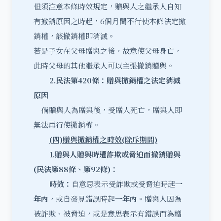
但須注意本條時效規定，贈與人之繼承人自知
有撤銷原因之時起，6個月間不行使本條法定撤
銷權，該撤銷權即消滅。
若是子女在父母贈與之後，故意使父母身亡，
此時父母的其他繼承人可以主張撤銷贈與。
2.
民法第420
條
：
贈與撤銷權之法定消滅
原因
倘贈與人為贈與後，受贈人死亡，贈與人即
無法再行使撤銷權。
(
四)
贈與撤銷權之時效(
除斥期間)
1.
贈與人贈與時遭詐欺或脅迫而撤銷贈與
(
民法第88
條、第92
條)
：
時效：
自意思表示受詐欺或受脅迫時起
一
年內
，或自發見錯誤時起
一年內
。贈與人因為
被詐欺、被脅迫，或是意思表示有錯誤而為贈