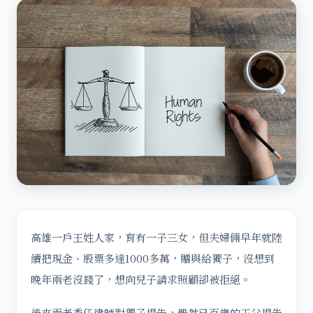
高雄一戶王姓人家，育有一子三女，但夫婦倆早年就陸
續把現金、股票多達1000多萬，贈與給獨子，沒想到
晚年兩老沒錢了，想向兒子請求照顧卻被拒絕。
後來兩老委任律師對獨子提告，雖然已百歲的王父提告