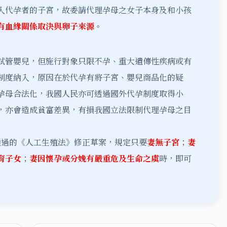
入代孕者的子宮，故委請代理孕母之女子本身及和小孩
有血緣關係取決與卵子來源
。
試管嬰兒，但施行對象只限不孕、重大遺傳性疾病或有
制度納入，原因在於代孕有將子宮、嬰兒商品化的疑
孕母合法化，我國人民亦可透過國外代孕制度取得小
，亦會造成貧富差異，有損我國立法限制代理孕母之目
讀通過的《人工生殖法》修正草案，規定只要
妻無子宮
；
妻
育子女
；
妻因懷孕或分娩有嚴重危及生命之虞
時，即可