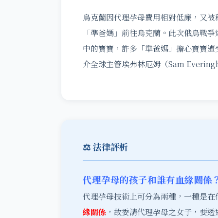
烏克蘭因代理孕母費用相對低廉，又被
「準爸媽」前往烏克蘭。此次俄烏戰爭
中的寶寶，許多「準爸媽」擔心寶寶遭
介全球主管埃弗林厄姆（Sam Everi
⚖️ 法律評析
代理孕母的孩子和誰有血緣關係
代理孕母技術上可分為兩種，一種是在
緣關係
，故委請代理孕母之女子，要透