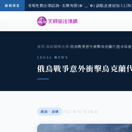
地區-8/3(一) 現場免費法律諮詢~名額有限(❁´◡`❁) 請點此連結加入LIN
最新消息
首頁
›
看新聞學法律
›
俄烏戰爭意外衝擊烏克蘭代理孕母產
LEGAL NEWS
俄烏戰爭意外衝擊烏克蘭
2022 年 03 月 08 日
政治‧法律