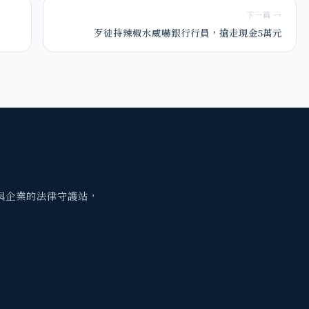
下一篇 →
歹徒持辣椒水威嚇銀行行員，搶走現金5萬元
與企業的法律守護站，