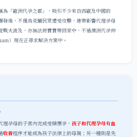
稱為「歐洲代孕之都」，吸引不少來自西歐及中國的
爆發後，不僅烏克蘭民眾遭受攻擊，連帶影響代理孕母
受戰火波及，亦無法將寶寶帶回家中，不過澳洲代孕仲
ngham）現在正尋求解決方案中
。
？
代理孕母的子宮內完成受精懷孕，
孩子和代理孕母有血
過
收養
程序才能成為孩子法律上的母親；另一種則是先