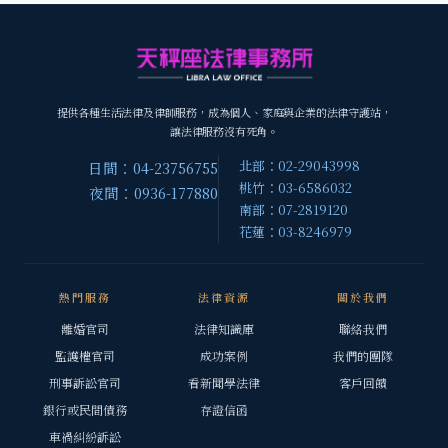
提供各種生活法律及律師服務，成為個人、家庭與企業的法律守護站，
讓法律服務沒有死角。
北部：02-29043998
日間：04-23756755
桃竹：03-6586032
夜間：0936-177880
南部：07-2819120
花蓮：03-8246979
熱門服務
法律資源
關於我們
離婚官司
法律知識庫
聯絡我們
監護權官司
成功案例
我們的團隊
刑事訴訟官司
看新聞學法律
客戶回饋
銀行或民間債務
存證信函
車禍糾紛訴訟