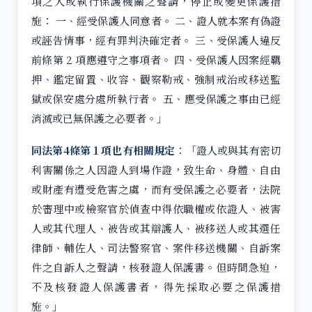
項之人或執行保護機關之聲請，停止或變更保護措
施： 一、經受保護人同意者。 二、證人就本案有偽證
或誣告情事，經有罪判決確定者。 三、受保護人違反
前條第 2 項應遵守之事項者。 四、受保護人因案經羈
押、鑑定留置、收容、觀察勒戒、強制戒治或移送監
獄或保安處分處所執行者。 五、應受保護之事由已經
消滅或已無保護之必要者。」
同法第4條第１項也有相關規定
：「證人或與其有密切
利害關係之人因證人到場作證，致生命、身體、自由
或財產有遭受危害之虞，而有受保護之必要者，法院
於審理中或檢察官於偵查中得依職權或依證人、被害
人或其代理人、被告或其辯護人、被移送人或其選任
律師、輔佐人、司法警察官、案件移送機關、自訴案
件之自訴人之聲請，核發證人保護書。但時間急迫，
不及核發證人保護書者，得先採取必要之保護措
施。」