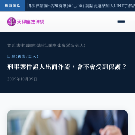
8/3(一) 現場免費法律諮詢~名額有限(❁´◡`❁) 請點此連結加入LINE了解
最新消息
首頁
›
法律知識庫
›
法律知識庫
›
出庭(被告/證人)
出庭(被告/證人)
刑事案件證人出面作證，會不會受到保護？
2009年10月09日