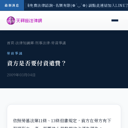
區-8/3(一) 現場免費法律諮詢~名額有限(❁´◡`❁) 請點此連結加入LIN
最新消息
首頁
›
法律知識庫
›
刑事法律
›
勞資爭議
勞資爭議
資方是否要付資遣費？
2009年03月04日
依照勞基法第11條、13條但書規定，資方在勞方有下