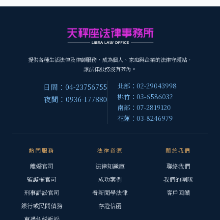
提供各種生活法律及律師服務，成為個人、家庭與企業的法律守護站，
讓法律服務沒有死角。
北部：02-29043998
日間：04-23756755
桃竹：03-6586032
夜間：0936-177880
南部：07-2819120
花蓮：03-8246979
熱門服務
法律資源
關於我們
離婚官司
法律知識庫
聯絡我們
監護權官司
成功案例
我們的團隊
刑事訴訟官司
看新聞學法律
客戶回饋
銀行或民間債務
存證信函
車禍糾紛訴訟