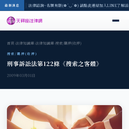
/3(一) 現場免費法律諮詢~名額有限(❁´◡`❁) 請點此連結加入LINE了解
最新消息
首頁
›
法律知識庫
›
法律知識庫
›
搜索/羈押(收押)
搜索/羈押(收押)
刑事訴訟法第122條《搜索之客體》
2009年03月01日