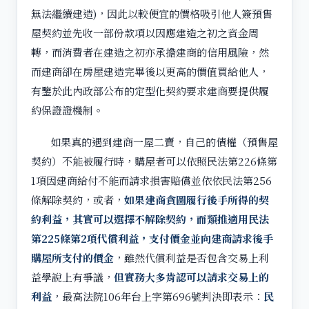
無法繼續建造)，因此以較便宜的價格吸引他人簽預售
屋契約並先收一部份款項以因應建造之初之資金周
轉，而消費者在建造之初亦承擔建商的信用風險，然
而建商卻在房屋建造完畢後以更高的價值買給他人，
有鑒於此內政部公布的定型化契約要求建商要提供履
約保證證機制。
如果真的遇到建商一屋二賣，自己的債權（預售屋
契約）不能被履行時，購屋者可以依照民法第226條第
1項因建商給付不能而請求損害賠償並依依民法第256
條解除契約，或者，
如果建商貪圖履行後手所得的契
約利益，其實可以選擇不解除契約，而類推適用民法
第225條第2項代償利益，支付價金並向建商請求後手
購屋所支付的價金
，雖然代償利益是否包含交易上利
益學說上有爭議，
但實務大多肯認可以請求交易上的
利益
，最高法院106年台上字第696號判決即表示：
民