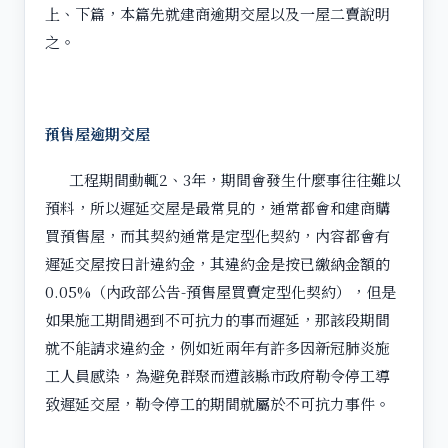
上、下篇，本篇先就建商逾期交屋以及一屋二賣說明
之。
預售屋逾期交屋
工程期間動輒2、3年，期間會發生什麼事往往難以
預料，所以遲延交屋是最常見的，通常都會和建商購
買預售屋，而其契約通常是定型化契約，內容都會有
遲延交屋按日計違約金，其違約金是按已繳納金額的
0.05%（內政部公告-預售屋買賣定型化契約），但是
如果施工期間遇到不可抗力的事而遲延，那該段期間
就不能請求違約金，例如近兩年有許多因新冠肺炎施
工人員感染，為避免群聚而遭該縣市政府勒令停工導
致遲延交屋，勒令停工的期間就屬於不可抗力事件。