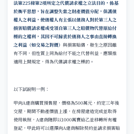
法第225條第2項所定之代償請求權之立法目的，係基
於衡平思想，旨在調整失當之財產價值分配，保護債
權人之利益，使債權人有主張以債務人對於第三人之
損害賠償請求權或受領自第三人之賠償物代替原給付
標的之權利，其因不可歸責於債務人之事由直接轉換
之利益（如交易之對價）
與損害賠償，發生之原因雖
有不同，但性質上同為給付不能之代替利益，應類推
適用上開規定，得為代償請求權之標的。
以下試說明一例：
甲向A建商購買預售屋，價格為500萬元，約定三年後
交屋，期間不動產價值上漲，在房屋建造完成並取得
使用執照，A建商隨即以1000萬賣給乙並移轉所有權
登記，甲此時可以選擇向A建商解除契約並請求損害賠