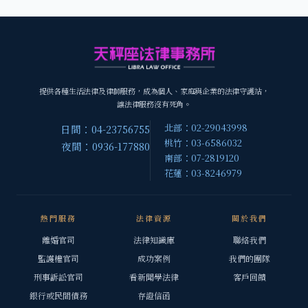
提供各種生活法律及律師服務，成為個人、家庭與企業的法律守護站，
讓法律服務沒有死角。
北部：02-29043998
日間：04-23756755
桃竹：03-6586032
夜間：0936-177880
南部：07-2819120
花蓮：03-8246979
熱門服務
法律資源
關於我們
離婚官司
法律知識庫
聯絡我們
監護權官司
成功案例
我們的團隊
刑事訴訟官司
看新聞學法律
客戶回饋
銀行或民間債務
存證信函