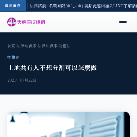
/3(一) 現場免費法律諮詢~名額有限(❁´◡`❁) 請點此連結加入LINE了解
最新消息
首頁
›
法律知識庫
›
法律知識庫
›
物權法
物權法
土地共有人不想分割可以怎麼做
2021年07月22日