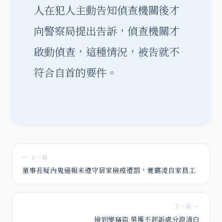
人在犯人主動告知偵查機關後才
向警察局提出告訴，偵查機關才
啟動偵查，這種情況，被告就不
符合自首的要件。
← 上一篇
董事長疑內鬼通報未遵守居家檢疫遭罰，竟霸凌自家員工
下一篇 →
撿到變竊盜 男獲不起訴處分證清白