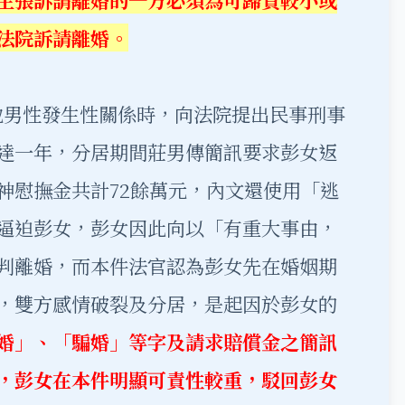
法院訴請離婚。
男性發生性關係時，向法院提出民事刑事
達一年，分居期間莊男傳簡訊要求彭女返
神慰撫金共計72餘萬元，內文還使用「逃
逼迫彭女，彭女因此向以「有重大事由，
判離婚，而本件法官認為彭女先在婚姻期
，雙方感情破裂及分居，是起因於彭女的
婚」、「騙婚」等字及請求賠償金之簡訊
，彭女在本件明顯可責性較重，駁回彭女