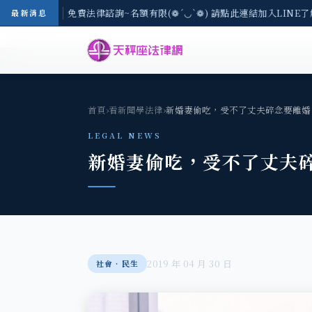
8/3(一) 現場免費法律諮詢~名額有限(❁´◡`❁) 請點此連結加入LINE了
最新消息
首頁
›
看新聞學法律
›
新婚妻偷吃，受不了丈夫碎念要離婚
LEGAL NEWS
新婚妻偷吃，受不了丈夫
2019 年 04 月 30 日
社會‧民生