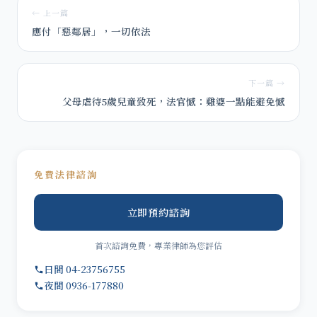
← 上一篇
應付「惡鄰居」，一切依法
下一篇 →
父母虐待5歲兒童致死，法官憾：雞婆一點能避免憾
免費法律諮詢
立即預約諮詢
首次諮詢免費，專業律師為您評估
日間 04-23756755
夜間 0936-177880