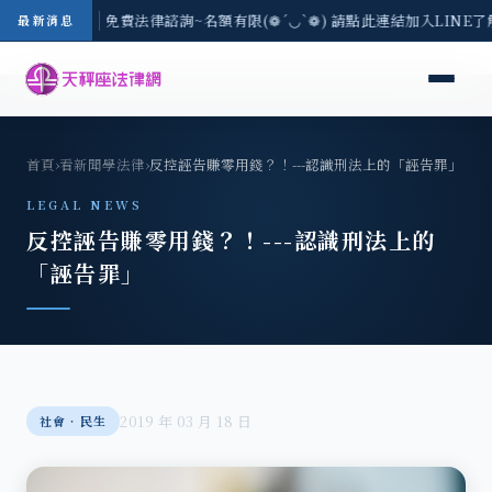
-8/3(一) 現場免費法律諮詢~名額有限(❁´◡`❁) 請點此連結加入LINE了
最新消息
首頁
›
看新聞學法律
›
反控誣告賺零用錢？！---認識刑法上的「誣告罪」
LEGAL NEWS
反控誣告賺零用錢？！---認識刑法上的
「誣告罪」
2019 年 03 月 18 日
社會‧民生