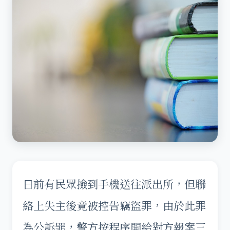
日前有民眾撿到手機送往派出所，但聯
絡上失主後竟被控告竊盜罪，由於此罪
為公訴罪，警方按程序開給對方報案三