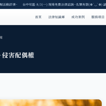
解活動詳情~ 台中地區-8/3(一) 現場免費法律諮詢~名額有限(❁´◡`❁) 請
首頁
法律知識庫
成功案例
服務項目
權
－侵害配偶權