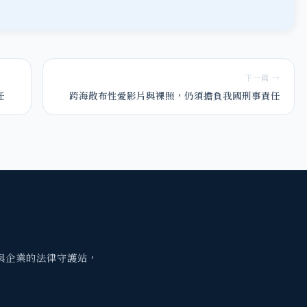
下一篇 →
任
跨海散布性愛影片與裸照，仍須擔負我國刑事責任
與企業的法律守護站，