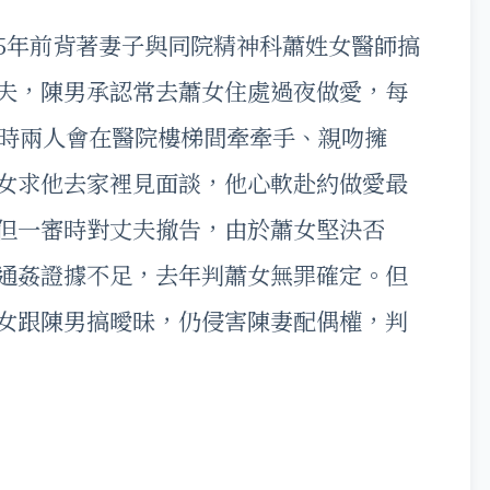
5年前背著妻子與同院精神科蕭姓女醫師搞
夫，陳男承認常去蕭女住處過夜做愛，每
有時兩人會在醫院樓梯間牽牽手、親吻擁
女求他去家裡見面談，他心軟赴約做愛最
但一審時對丈夫撤告，由於蕭女堅決否
通姦證據不足，去年判蕭女無罪確定。但
女跟陳男搞曖昧，仍侵害陳妻配偶權，判