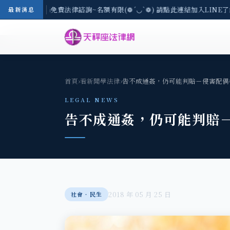
8/3(一) 現場免費法律諮詢~名額有限(❁´◡`❁) 請點此連結加入LINE了
最新消息
首頁
›
看新聞學法律
›
告不成通姦，仍可能判賠－侵害配偶
LEGAL NEWS
告不成通姦，仍可能判賠
2018 年 05 月 25 日
社會‧民生