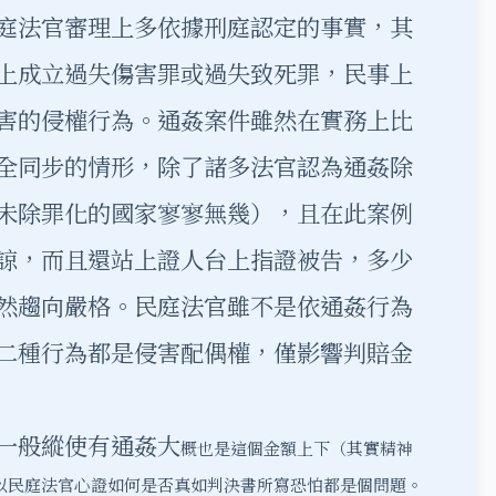
庭法官審理上多依據刑庭認定的事實，其
上成立過失傷害罪或過失致死罪，民事上
害的侵權行為。通姦案件雖然在實務上比
全同步的情形，除了諸多法官認為通姦除
未除罪化的國家寥寥無幾），且在此案例
諒，而且還站上證人台上指證被告，多少
然趨向嚴格。民庭法官雖不是依通姦行為
二種行為都是侵害配偶權，僅影響判賠金
一般縱使有通姦大
概也是這個金額上下（其實精神
以民庭法官心證如何是否真如判決書所寫恐怕都是個問題。