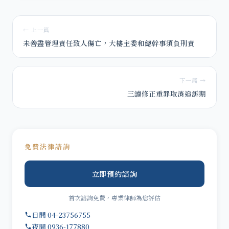
← 上一篇
未善盡管理責任致人傷亡，大樓主委和總幹事須負刑責
下一篇 →
三讀修正重罪取消追訴期
免費法律諮詢
立即預約諮詢
首次諮詢免費，專業律師為您評估
日間 04-23756755
夜間 0936-177880