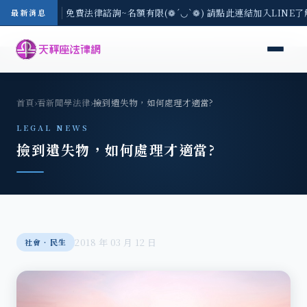
-8/3(一) 現場免費法律諮詢~名額有限(❁´◡`❁) 請點此連結加入LINE了
最新消息
首頁
›
看新聞學法律
›
撿到遺失物，如何處理才適當?
LEGAL NEWS
撿到遺失物，如何處理才適當?
2018 年 03 月 12 日
社會‧民生