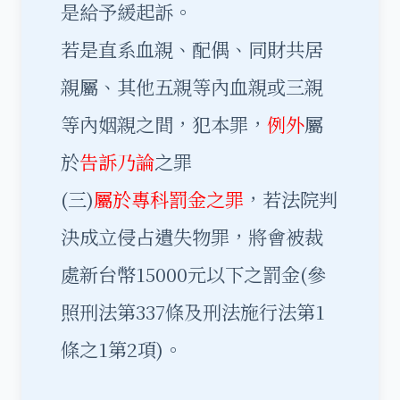
是給予緩起訴。
若是直系血親、配偶、同財共居
親屬、其他五親等內血親或三親
等內姻親之間，犯本罪，
例外
屬
於
告訴乃論
之罪
(三)
屬於專科罰金之罪
，若法院判
決成立侵占遺失物罪，將會被裁
處新台幣15000元以下之罰金(參
照刑法第337條及刑法施行法第1
條之1第2項)。