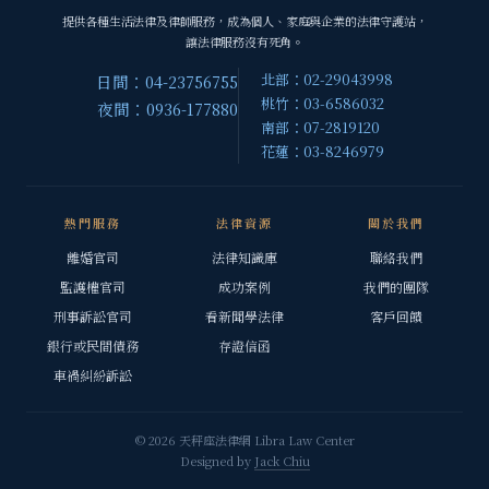
提供各種生活法律及律師服務，成為個人、家庭與企業的法律守護站，
讓法律服務沒有死角。
北部：02-29043998
日間：04-23756755
桃竹：03-6586032
夜間：0936-177880
南部：07-2819120
花蓮：03-8246979
熱門服務
法律資源
關於我們
離婚官司
法律知識庫
聯絡我們
監護權官司
成功案例
我們的團隊
刑事訴訟官司
看新聞學法律
客戶回饋
銀行或民間債務
存證信函
車禍糾紛訴訟
© 2026 天秤座法律網 Libra Law Center
Designed by
Jack Chiu