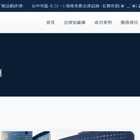
了解活動詳情~ 台中地區-8/3(一) 現場免費法律諮詢~名額有限(❁´◡`❁) 
首頁
法律知識庫
成功案例
服務項目
題