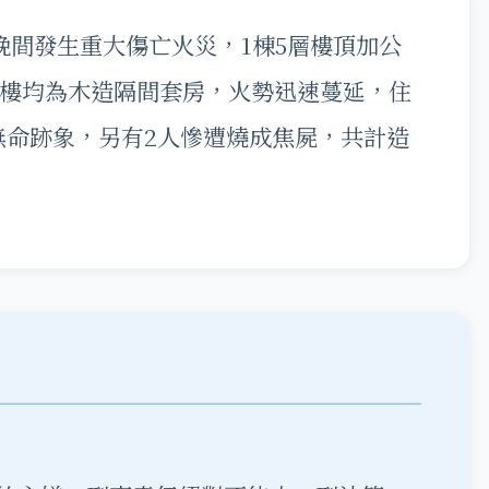
晚間發生重大傷亡火災，1棟5層樓頂加公
5樓均為木造隔間套房，火勢迅速蔓延，住
無命跡象，另有2人慘遭燒成焦屍，共計造