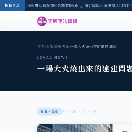
-8/3(一) 現場免費法律諮詢~名額有限(❁´◡`❁) 請點此連結加入LINE
最新消息
首頁
›
看新聞學法律
›
一場大火燒出來的違建問題
LEGAL NEWS
一場大火燒出來的違建問
2017 年 11 月 24 日
社會‧民生