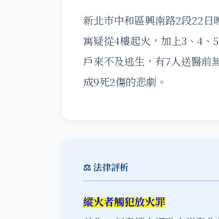
新北市中和區興南路2段22日
寓疑從4樓起火，加上3、4、
戶來不及逃生，有7人送醫前
成9死2傷的悲劇。
⚖️ 法律評析
縱火者觸犯放火罪