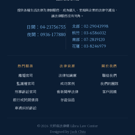
提供各種生活法律及律師服務，成為個人、家庭與企業的法律守護站，
讓法律服務沒有死角。
北部：02-29043998
日間：04-23756755
桃竹：03-6586032
夜間：0936-177880
南部：07-2819120
花蓮：03-8246979
熱門服務
法律資源
關於我們
離婚官司
法律知識庫
聯絡我們
監護權官司
成功案例
我們的團隊
刑事訴訟官司
看新聞學法律
客戶回饋
銀行或民間債務
存證信函
車禍糾紛訴訟
© 2026 天秤座法律網 Libra Law Center
Designed by
Jack Chiu