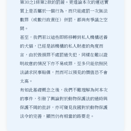
第30之1條第2款的罰鍰。更遑論本次的運送實
質上是否屬於一個行為，而只能處罰一次無法
數罪（或數行政責任）併罰，都尚有爭議之空
間。
甚至，我們若以這些即將移轉到私人機構送養
的犬貓，已經是該機構的私人財產的角度而
言，由於毀損罪不處罰過失犯，同樣在難以證
明故意的情況下亦不易成罪，至多只能依照民
法請求民事賠償，然而可以預見的價值恐不會
太高。
有如此基礎概念之後，我們不難理解為何本次
的事件，引發了輿論對於動物保護法的過時與
保護不周的批評，亦可窺見我國對於動物保護
法令的完善，顯然仍有相當的路要走。