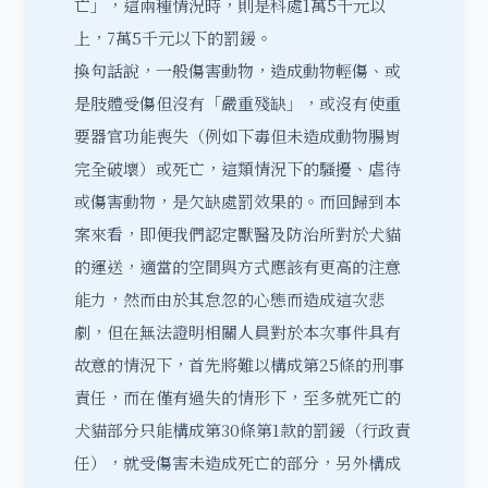
亡」，這兩種情況時，則是科處1萬5千元以
上，7萬5千元以下的罰鍰。
換句話說，一般傷害動物，造成動物輕傷、或
是肢體受傷但沒有「嚴重殘缺」，或沒有使重
要器官功能喪失（例如下毒但未造成動物腸胃
完全破壞）或死亡，這類情況下的騷擾、虐待
或傷害動物，是欠缺處罰效果的。而回歸到本
案來看，即便我們認定獸醫及防治所對於犬貓
的運送，適當的空間與方式應該有更高的注意
能力，然而由於其怠忽的心態而造成這次悲
劇，但在無法證明相關人員對於本次事件具有
故意的情況下，首先將難以構成第25條的刑事
責任，而在僅有過失的情形下，至多就死亡的
犬貓部分只能構成第30條第1款的罰鍰（行政責
任），就受傷害未造成死亡的部分，另外構成