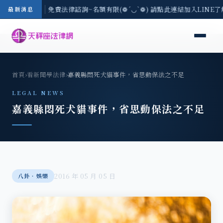
-8/3(一) 現場免費法律諮詢~名額有限(❁´◡`❁) 請點此連結加入LINE
最新消息
首頁
›
看新聞學法律
›
嘉義縣悶死犬貓事件，省思動保法之不足
LEGAL NEWS
嘉義縣悶死犬貓事件，省思動保法之不足
2016 年 05 月 05 日
八卦‧娛樂