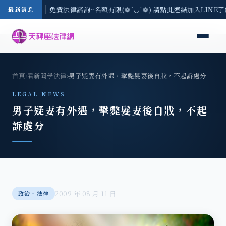
-8/3(一) 現場免費法律諮詢~名額有限(❁´◡`❁) 請點此連結加入LINE
最新消息
首頁
›
看新聞學法律
›
男子疑妻有外遇，擊斃髮妻後自戕，不起訴處分
LEGAL NEWS
男子疑妻有外遇，擊斃髮妻後自戕，不起
訴處分
2009 年 08 月 11 日
政治‧法律