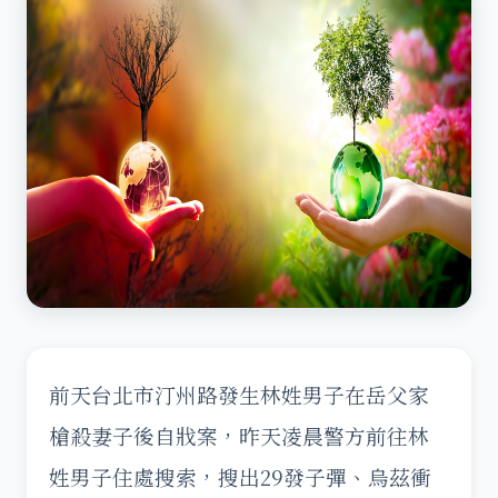
前天台北市汀州路發生林姓男子在岳父家
槍殺妻子後自戕案，昨天凌晨警方前往林
姓男子住處搜索，搜出29發子彈、烏茲衝