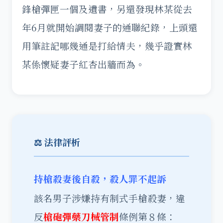
鋒槍彈匣一個及遺書，另還發現林某從去
年6月就開始調閱妻子的通聯紀錄，上頭還
用筆註記哪幾通是打給情夫，幾乎證實林
某係懷疑妻子紅杏出牆而為。
⚖️ 法律評析
持槍殺妻後自殺，殺人罪不起訴
該名男子涉嫌持有制式手槍殺妻，違
反
槍砲彈藥刀械管制
條例第８條：