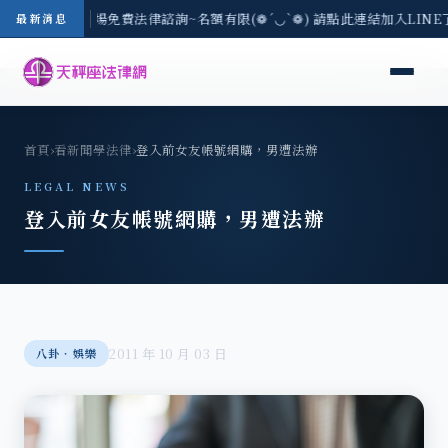
區-8/3(一) 現場免費法律諮詢~名額有限(❁´◡`❁) 請點此連結加入LIN
最新消息
首頁
›
看新聞學法律
›
登入前女友帳號網購，男遭法辦
LEGAL NEWS
登入前女友帳號網購，男遭法辦
2011 年 10 月 03 日
八卦‧娛樂