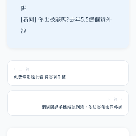
阱
[新聞]
你也被駭嗎?去年5.5億個資外
洩
← 上一篇
免費電影線上看:侵害著作權
下一篇 →
網購間諜手機竊聽側錄，依妨害秘密罪移送