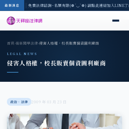
-8/3(一) 現場免費法律諮詢~名額有限(❁´◡`❁) 請點此連結加入LINE
最新消息
首頁
›
看新聞學法律
›
侵害人格權，校長販賣個資圖利廠商
LEGAL NEWS
侵害人格權，校長販賣個資圖利廠商
2009 年 03 月 23 日
政治‧法律