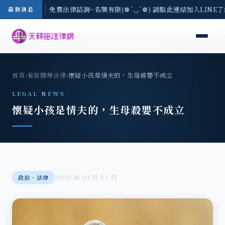
-8/3(一) 現場免費法律諮詢~名額有限(❁´◡`❁) 請點此連結加入LINE
最新消息
首頁
›
看新聞學法律
›
懷疑小孩是情夫的，生母殺嬰不成立
LEGAL NEWS
懷疑小孩是情夫的，生母殺嬰不成立
2009 年 09 月 03 日
政治‧法律