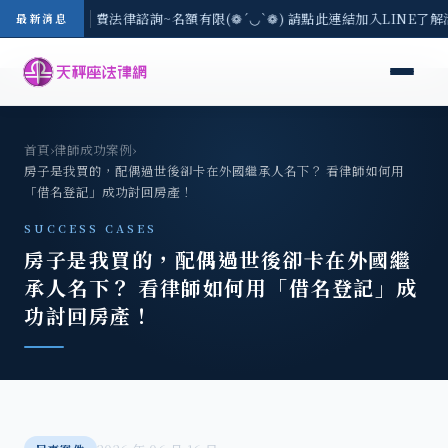
/3(一) 現場免費法律諮詢~名額有限(❁´◡`❁) 請點此連結加入LINE了解
最新消息
首頁
›
律師成功案例
›
房子是我買的，配偶過世後卻卡在外國繼承人名下？ 看律師如何用
「借名登記」成功討回房產！
SUCCESS CASES
房子是我買的，配偶過世後卻卡在外國繼
承人名下？ 看律師如何用「借名登記」成
功討回房產！