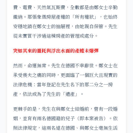
費、電費、天然氣瓦斯費，全數都是由鄭女士辛勤
繳納。那張象徵房屋產權的「所有權狀」，也始終
安穩地鎖在鄭女士的抽屜裡，由她親自保管。先生
從未實質干涉過這棟房產的管理或處分。
突如其來的噩耗與浮出水面的產權未爆彈
然而，命運無常。先生在德國不幸辭世。鄭女士在
承受喪夫之痛的同時，更面臨了一個巨大且現實的
法律危機：當年登記在先生名下的那二分之一房
產，依法成為了先生的「遺產」。
更棘手的是，先生在與鄭女士結婚前，曾有一段婚
姻，並育有兩名德國籍的兒子（即本案被告）。依
照法律規定，這兩名遠在德國、與鄭女士毫無生活