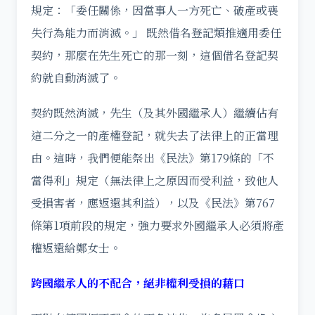
規定：「委任關係，因當事人一方死亡、破產或喪
失行為能力而消滅。」 既然借名登記類推適用委任
契約，那麼在先生死亡的那一刻，這個借名登記契
約就自動消滅了。
契約既然消滅，先生（及其外國繼承人）繼續佔有
這二分之一的產權登記，就失去了法律上的正當理
由。這時，我們便能祭出《民法》第179條的「不
當得利」規定（無法律上之原因而受利益，致他人
受損害者，應返還其利益），以及《民法》第767
條第1項前段的規定，強力要求外國繼承人必須將產
權返還給鄭女士。
跨國繼承人的不配合，絕非權利受損的藉口