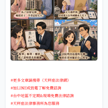
#更多文章請搜尋《天秤座法律網》
#加LINE或致電了解免費諮詢
#台中地區不定期&現場免費法律諮詢
#天秤座法律事務所為您服務