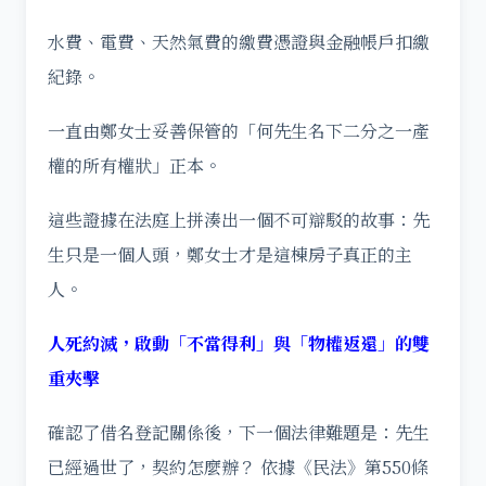
水費、電費、天然氣費的繳費憑證與金融帳戶扣繳
紀錄。
一直由鄭女士妥善保管的「何先生名下二分之一產
權的所有權狀」正本。
這些證據在法庭上拼湊出一個不可辯駁的故事：先
生只是一個人頭，鄭女士才是這棟房子真正的主
人。
人死約滅，啟動「不當得利」與「物權返還」的雙
重夾擊
確認了借名登記關係後，下一個法律難題是：先生
已經過世了，契約怎麼辦？ 依據《民法》第550條