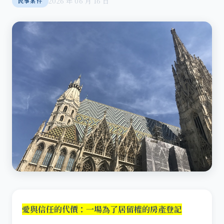
2026 年 06 月 16 日
民事案件
愛與信任的代價：一場為了居留權的房產登記