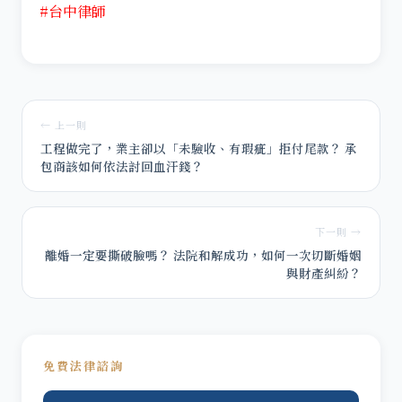
#台中律師
← 上一則
工程做完了，業主卻以「未驗收、有瑕疵」拒付尾款？ 承
包商該如何依法討回血汗錢？
下一則 →
離婚一定要撕破臉嗎？ 法院和解成功，如何一次切斷婚姻
與財產糾紛？
免費法律諮詢