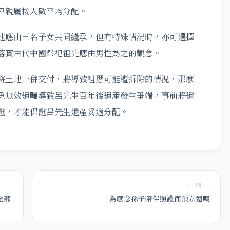
卑親屬按人數平均分配。
地應由三名子女共同繼承，但有特殊情況時，亦可選擇
落實古代中國祭祀祖先應由男性為之的觀念。
將土地一併交付，將導致祖厝可能遭拆除的情況，那麼
免無效遺囑導致呂先生百年後遺產發生爭端，事前將遺
證，才能保證呂先生遺產妥適分配。
下一則 →
全部
為感念孫子陪伴照護而預立遺囑