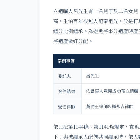
立遺囑人呂先生有一名兒子及二名女兒
高，生怕百年後無人祀奉祖先，於是打
繼分比例繼承。為避免將來分遺產時產
將遺產做好分配。
案例事實
呂先生
委託人
依當事人意願成功預立遺囑
案件結果
黃勝玉律師&楊永吉律師
受任律師
依民法第1144條、第1141條規定
下：與被繼承人配偶共同繼承時，依人