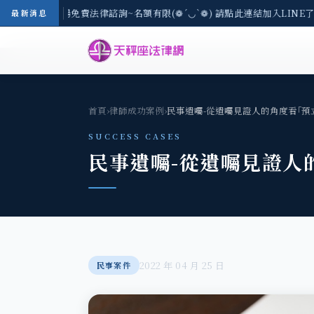
-8/3(一) 現場免費法律諮詢~名額有限(❁´◡`❁) 請點此連結加入LINE
最新消息
首頁
›
律師成功案例
›
民事遺囑-從遺囑見證人的角度看｢預
SUCCESS CASES
民事遺囑-從遺囑見證人
2022 年 04 月 25 日
民事案件