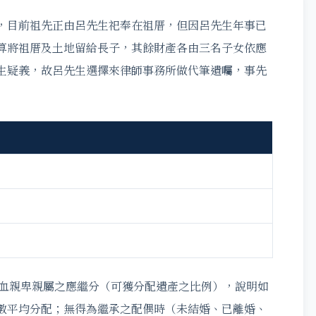
，目前祖先正由呂先生祀奉在祖厝，但因呂先生年事已
算將祖厝及土地留給長子，其餘財產各由三名子女依應
生疑義，故呂先生選擇來律師事務所做代筆遺囑，事先
，直系血親卑親屬之應繼分（可獲分配遺產之比例），說明如
數平均分配；無得為繼承之配偶時（未結婚、已離婚、