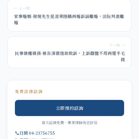
← 上一則
家事婚姻-發現先生是渣男隱瞞再婚訴請離婚，法院判准離
婚
下一則 →
民事債權債務-被告清償借款敗訴，上訴翻盤不用再還半毛
錢
免費法律諮詢
立即預約諮詢
首次諮詢免費，專業律師為您評估
日間 04-23756755