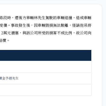
路段時，遭後方車輛林先生駕駛的車輛追撞，造成車輛
受傷。事故發生後，因車輛毀損無法駛離，遂請拖吊將
、2萬元搪塞，與該公司所受的損害不成比例，故公司向
賠償。
償金予趙先生