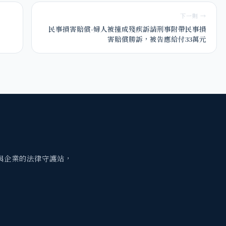
下一則 →
民事損害賠償-婦人被撞成殘疾訴請刑事附帶民事損
害賠償勝訴，被告應給付33萬元
與企業的法律守護站，