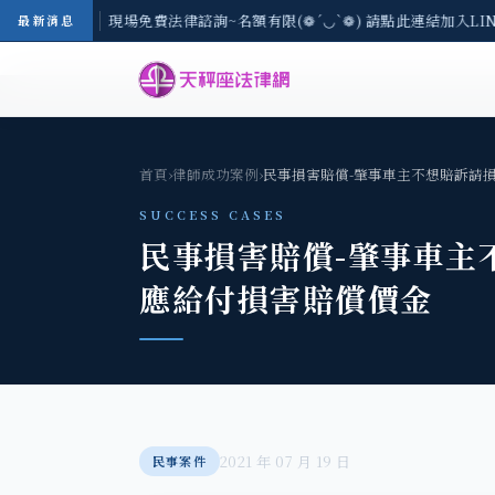
地區-8/3(一) 現場免費法律諮詢~名額有限(❁´◡`❁) 請點此連結加入LI
最新消息
首頁
›
律師成功案例
›
民事損害賠償-肇事車主不想賠訴請
SUCCESS CASES
民事損害賠償-肇事車主
應給付損害賠償價金
2021 年 07 月 19 日
民事案件