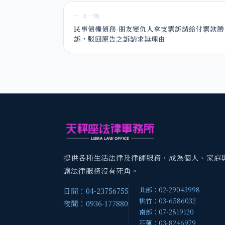
← 上一則
民事債權債務-朋友變仇人拿支票訴請給付票款勝
訴，駁回原告之訴請求無理由
提供各種生活法律及律師服務，成為個人、家庭
讓法律服務沒有死角。
北部：02-29043998
日間：04-23756755
桃竹：03-6586032
夜間：0936-177880
南部：07-2819120
花蓮：03-8246979