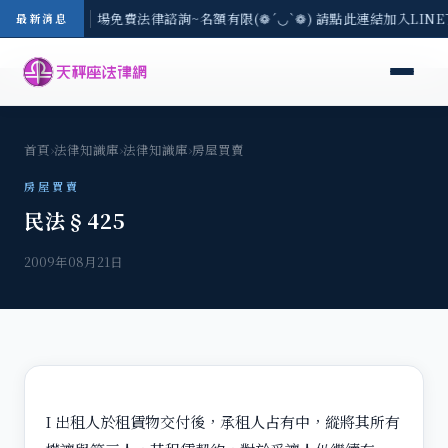
地區-8/3(一) 現場免費法律諮詢~名額有限(❁´◡`❁) 請點此連結加入LIN
最新消息
首頁
›
法律知識庫
›
法律知識庫
›
房屋買賣
房屋買賣
民法§425
2009年08月21日
I 出租人於租賃物交付後，承租人占有中，縱將其所有