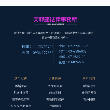
提供各種生活法律及律師服務，成為個人、家庭與企業的法律守護站，
讓法律服務沒有死角。
北部：02-29043998
日間：04-23756755
桃竹：03-6586032
夜間：0936-177880
南部：07-2819120
花蓮：03-8246979
熱門服務
法律資源
關於我們
離婚官司
法律知識庫
聯絡我們
監護權官司
成功案例
我們的團隊
刑事訴訟官司
看新聞學法律
客戶回饋
銀行或民間債務
存證信函