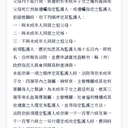
父母均不能行使、負擔對於未成年子女之權利義務或
父母死亡而無遺囑指定監護人，或遺囑指定之監護人
拒絕就職時，依下列順序定其監護人：
一、與未成年人同居之祖父母。
二、與未成年人同居之兄姊。
三、不與未成年人同居之祖父母。
前項監護人，應於知悉其為監護人後十五日內，將姓
名、住所報告法院，並應申請當地直轄市、縣（市）
政府指派人員會同開具財產清冊。
未能依第一項之順序定其監護人時，法院得依未成年
子女、四親等內之親屬、檢察官、主管機關或其他利
害關係人之聲請，為未成年子女之最佳利益，就其三
親等旁系血親尊親屬、主管機關、社會福利機構或其
他適當之人選定為監護人，並得指定監護之方法。
法院依前項選定監護人或依第一千一百零六條及第一
千一百零六條之一另行選定或改定監護人時，應同時