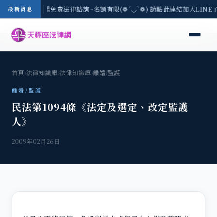
區-8/3(一) 現場免費法律諮詢~名額有限(❁´◡`❁) 請點此連結加入LIN
最新消息
首頁
›
法律知識庫
›
法律知識庫
›
離婚/監護
離婚/監護
民法第1094條《法定及選定、改定監護
人》
2009年02月26日