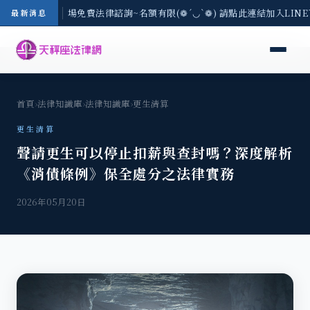
區-8/3(一) 現場免費法律諮詢~名額有限(❁´◡`❁) 請點此連結加入LIN
最新消息
首頁
›
法律知識庫
›
法律知識庫
›
更生清算
更生清算
聲請更生可以停止扣薪與查封嗎？深度解析
《消債條例》保全處分之法律實務
2026年05月20日