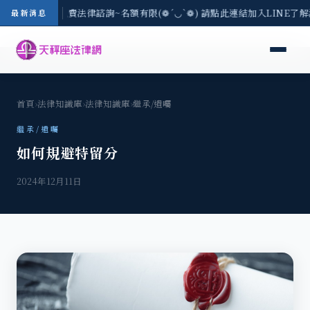
8/3(一) 現場免費法律諮詢~名額有限(❁´◡`❁) 請點此連結加入LINE了
最新消息
首頁
›
法律知識庫
›
法律知識庫
›
繼承/遺囑
繼承/遺囑
如何規避特留分
2024年12月11日